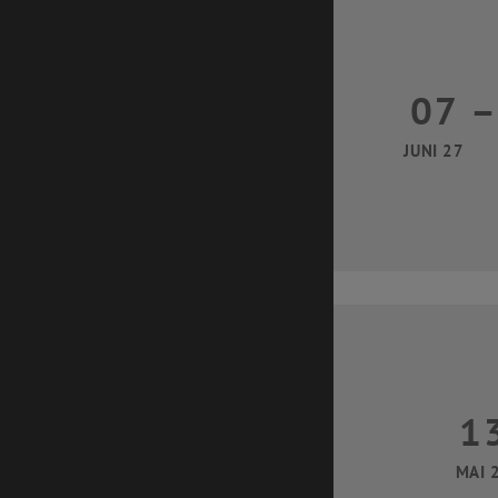
07
–
07 
JUNI 27
1
13 M
MAI 