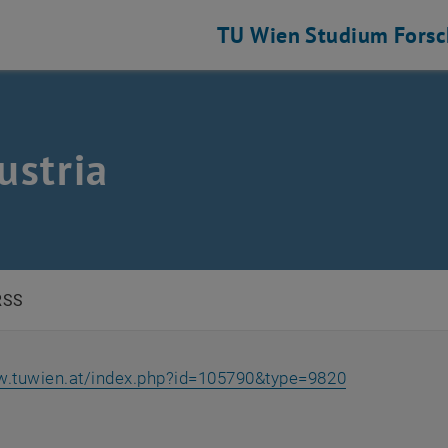
TU Wien
Studium
Fors
stria
RSS
, öffnet ein
w.tuwien.at/index.php?id=105790&type=9820