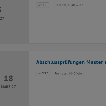
ANDERE
Dekanat, 1040 Wien
5
Veranstaltungstyp:
Veranstaltungsort:
rz 2027
 27
Abschlussprüfungen Master 
ANDERE
Freihaus, 1040 Wien
18
Veranstaltungstyp:
Veranstaltungsort:
März 2027 bis 18 März 2027
MÄRZ 27