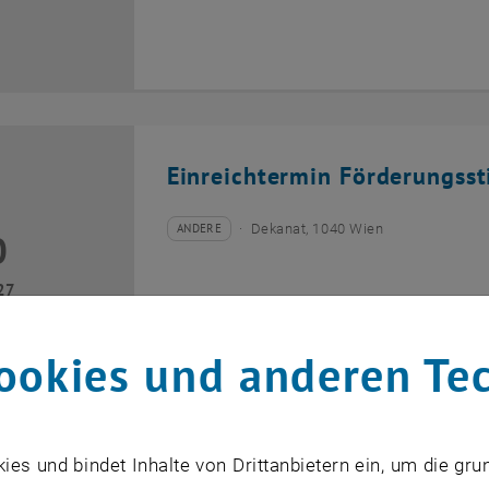
Einreichtermin Förderungss
ANDERE
Dekanat, 1040 Wien
0
Veranstaltungstyp:
Veranstaltungsort:
ril 2027
27
ookies und anderen Te
s und bindet Inhalte von Drittanbietern ein, um die gru