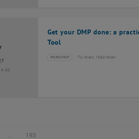
Get your DMP done: a pract
Tool
7
uar 2027
WORKSHOP
TU Wien, 1040 Wien
Veranstaltungstyp:
Veranstaltungsort:
27
is
4:30
3
von 193
ite 3 von 193
Seite 193 von 193
193