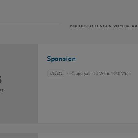
VERANSTALTUNGEN VOM 06. AU
Sponsion
ANDERE
Kuppelsaal TU Wien, 1040 Wien
3
Veranstaltungstyp:
Veranstaltungsort:
uni 2027
27