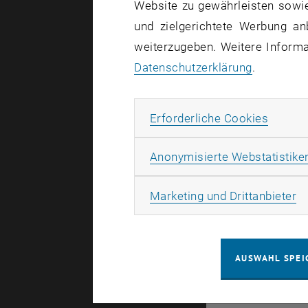
Website zu gewährleisten sowie
und zielgerichtete Werbung an
26
–
26 
weiterzugeben. Weitere Informat
Datenschutzerklärung
.
APR. 27
Erforde
Erforderliche Cookies
Anonymisierte Webstatistike
Ma
Marketing und Drittanbieter
19
–
19 
AUSWAHL SPEI
APR. 27