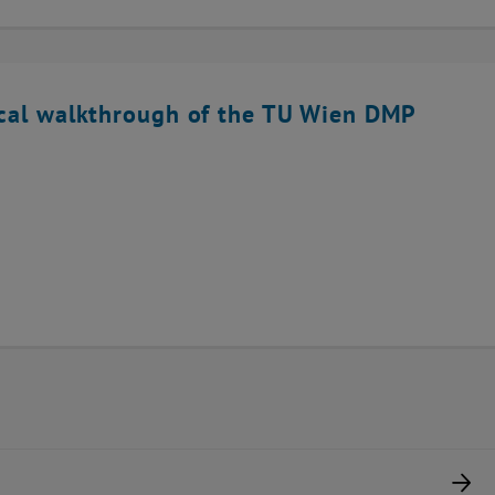
ical walkthrough of the TU Wien DMP
Nä