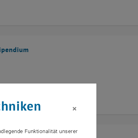
tipendium
chniken
×
ndlegende Funktionalität unserer