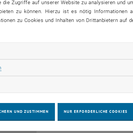
Understanding Academic Lit
 die Zugriffe auf unserer Website zu analysieren und u
bieten zu können. Hierzu ist es nötig Informationen an
WORKSHOP
Seminarraum CHEG (CHEG34), 1
27
Veranstaltungstyp:
Veranstaltungsort:
April 2027 bis 27 April 2027
ionen zu Cookies und Inhalten von Drittanbietern auf d
APR. 27
rliche Cookies zulassen
Statistik Cookies zulassen
n
rketing Cookies zulassen
Abschlussprüfungen Master 
ANDERE
Freihaus, 1040 Wien
29
Veranstaltungstyp:
Veranstaltungsort:
April 2027 bis 29 April 2027
CHERN UND ZUSTIMMEN
NUR ERFORDERLICHE COOKIES
APR. 27