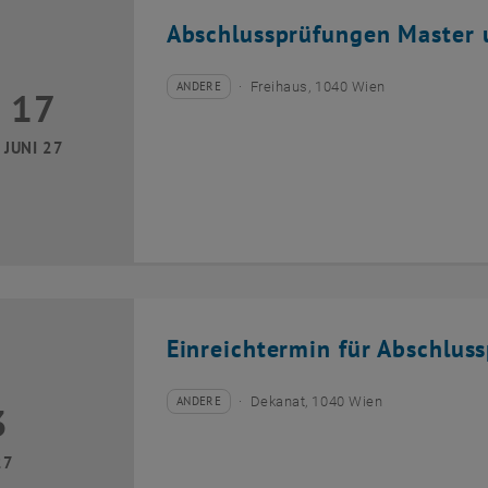
Abschlussprüfungen Master 
ANDERE
Freihaus, 1040 Wien
17
Veranstaltungstyp:
Veranstaltungsort:
Juni 2027 bis 17 Juni 2027
JUNI 27
Einreichtermin für Abschlus
ANDERE
Dekanat, 1040 Wien
3
Veranstaltungstyp:
Veranstaltungsort:
ai 2027
27