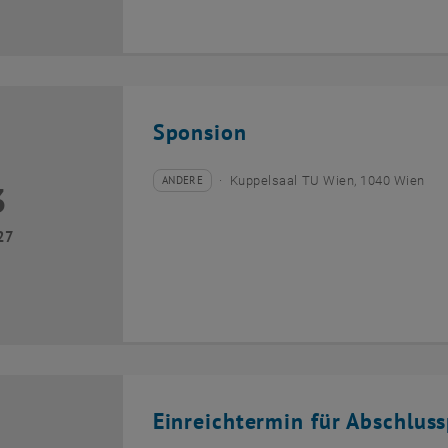
Sponsion
ANDERE
Kuppelsaal TU Wien, 1040 Wien
3
Veranstaltungstyp:
Veranstaltungsort:
ril 2027
27
Einreichtermin für Abschlus