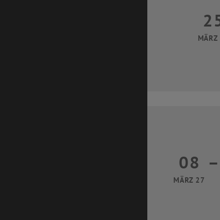
2
25 Mä
MÄRZ
08
–
08 
MÄRZ 27