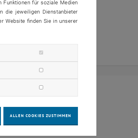
erature Search
m Funktionen für soziale Medien
 die jeweiligen Dienstanbieter
040 Vienna Gußhausstraße 25-25a
er Website finden Sie in unserer
und Rigorosen
ALLEN COOKIES ZUSTIMMEN