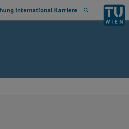
chung
International
Karriere
Suche
e externe URL in einem neuen Fenster