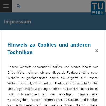
Studium
Seitennavigation öffnen
EN
TU Login
Forschung
Suche
International
Quicklinks
Impressum
Quicklinks-Menü umschalten
Karriere
Zur 1. Menü Ebene
Chor
chor
Zurück zur letzten Ebene:
TUW Community
Zurück: Subseiten von TUW Community auflisten
Hinweis zu Cookies und anderen
×
Impressum
Techniken
Herausgeber & Redaktion
Chor der Technischen Universität Wien
Wiedner Hauptstraße 8-10/E136
Unsere Website verwendet Cookies und bindet Inhalte von
1040 Wien
Drittanbietern ein, um die grundlegende Funktionalität unserer
E-Mail:
Website zu gewährleisten sowie die Zugriffe auf unserer
chor
@
tuwien.ac.at
Telefon:
Website zu analysieren und um Funktionen für soziale Medien
+43 1 58801 13635
und zielgerichtete Werbung anbieten zu können. Hierzu ist es
Verein
nötig Informationen an die jeweiligen Dienstanbieter
weiterzugeben. Weitere Informationen zu Cookies und Inhalten
Der Chor ist rechtlich als gemeinnütziger Verein, der primär die
von Drittanbietern auf der Website finden Sie in unserer