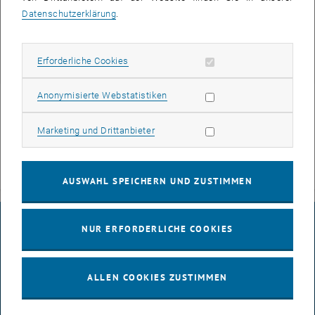
Förderung des Gesanges bezweckt, mit Sitz in Wien organisiert.
Datenschutzerklärung
.
ZVR-Zahl: 508889012
Vorstand
Erforderliche Cookies zulassen
Erforderliche Cookies
Statistik Cookies zulassen
Anonymisierte Webstatistiken
Marketing Cookies zulassen
Marketing und Drittanbieter
AUSWAHL SPEICHERN UND ZUSTIMMEN
IMPRESSUM
NUR ERFORDERLICHE COOKIES
BARRIEREFREIHEITSERKLÄRUNG
ALLEN COOKIES ZUSTIMMEN