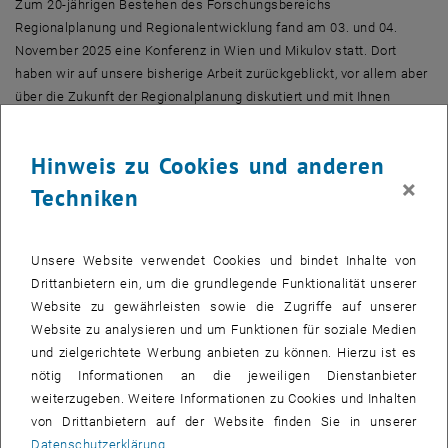
Zum 20-jährigen Bestehen des Forschungsbereichs
Regionalplanung und Regionalentwicklung fand am 03. und 04.
November 2025 eine Konferenz in Wien und Mikulov statt. Dort
haben wir auf unsere bisherige Arbeit zurückgeblickt, vor allem aber
über die Zukunft der Regionalplanung diskutiert und mit Ihnen
gefeiert!
Auf dieser Seite finden Sie das Programm und eine
Hinweis zu Cookies und anderen
Fotodokumentation.
×
Techniken
Programm_20_Jahre_Region.pdf
PDF
868 KB
, herunterladen
Unsere Website verwendet Cookies und bindet Inhalte von
Drittanbietern ein, um die grundlegende Funktionalität unserer
Website zu gewährleisten sowie die Zugriffe auf unserer
Website zu analysieren und um Funktionen für soziale Medien
und zielgerichtete Werbung anbieten zu können. Hierzu ist es
nötig Informationen an die jeweiligen Dienstanbieter
weiterzugeben. Weitere Informationen zu Cookies und Inhalten
von Drittanbietern auf der Website finden Sie in unserer
Datenschutzerklärung
.