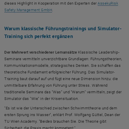
dieses Highlight in Kooperation mit den Experten der
AssekuRisk
, öffnet eine externe URL in einem neuen Fe
Safety Management GmbH
.
Warum klassische Führungstrainings und Simulator-
Training sich perfekt ergänzen
Der Mehrwert verschiedener Lernansätze
Klassische Leadership-
Seminare vermitteln unverzichtbare Grundlagen: Führungstheorien,
Kommunikationsmodelle, strategisches Denken. Sie schaffen das
theoretische Fundament erfolgreicher Führung. Das Simulator-
Training baut darauf auf und fügt eine neue Dimension hinzu: die
unmittelbare Erfahrung von Führung unter Stress. Während
traditionelle Seminare das "Was" und "Warum" vermitteln, zeigt der
Simulator das "Wie" in der Krisensituation.
"Es ist wie der Unterschied zwischen Schwimmtheorie und dem
ersten Sprung ins Wasser", erklärt Prof. Wolfgang Güttel, Dean der
TU Wien Academy. "Beides brauchen Sie. Die Theorie gibt
Sicherheit, die Praxis macht kompetent."