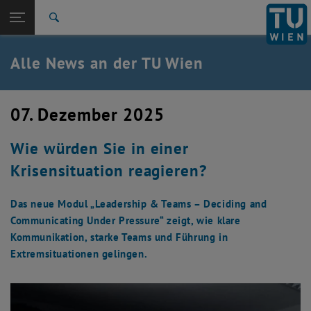
Studium
Seitennavigation öffnen
EN
TU Login
Forschung
Suche
International
Quicklinks
Alle News an der TU Wien
Quicklinks-Menü umschalten
Karriere
Zur 1. Menü Ebene
Alle News
07. Dezember 2025
Zurück zur letzten Ebene:
TU Wien Startseite
Zurück: Subseiten von TU Wien Startseite auflisten
Wie würden Sie in einer
Übersicht
Krisensituation reagieren?
Das neue Modul „Leadership & Teams – Deciding and
Communicating Under Pressure“ zeigt, wie klare
Kommunikation, starke Teams und Führung in
Extremsituationen gelingen.