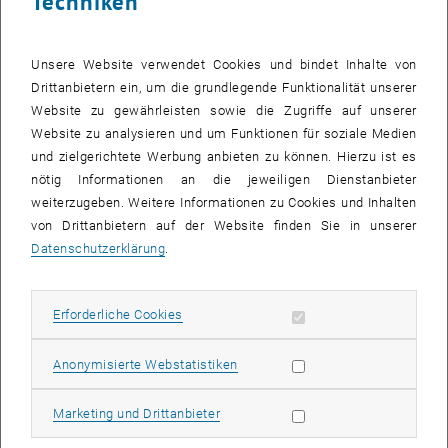
Techniken
Situational Awareness als Führungswerkzeug:
Die Gesamtlage
erfassen, während man Details managt – im Simulator erleben
Unsere Website verwendet Cookies und bindet Inhalte von
Manager hautnah, wie man den Überblick behält, wenn es brenzlig
Drittanbietern ein, um die grundlegende Funktionalität unserer
wird.
Website zu gewährleisten sowie die Zugriffe auf unserer
Website zu analysieren und um Funktionen für soziale Medien
Konkrete Lernerfahrungen aus dem Cockpit
und zielgerichtete Werbung anbieten zu können. Hierzu ist es
nötig Informationen an die jeweiligen Dienstanbieter
weiterzugeben. Weitere Informationen zu Cookies und Inhalten
Was bedeutet das für den Führungsalltag?
von Drittanbietern auf der Website finden Sie in unserer
Entscheidungskompetenz bei Unsicherheit:
Die "Aviate-Navigate-
Datenschutzerklärung
.
Communicate"-Regel wird erlebbar. Für Manager übersetzt: In
Krisen erst die Handlungsfähigkeit sichern, dann strategisch
anpassen.
Erforderliche Cookies zulassen
Erforderliche Cookies
Delegation als Führungsstärke:
Wer alles selbst kontrolliert,
scheitert im Simulator. Teams lernen: Vertrauen in Expertise ist
Statistik Cookies zulassen
Anonymisierte Webstatistiken
keine Schwäche, sondern Voraussetzung für High-Performance-
Teams.
Marketing Cookies zulassen
Marketing und Drittanbieter
Konstruktive Fehlerkultur:
Der Simulator ist ein sicherer Raum.