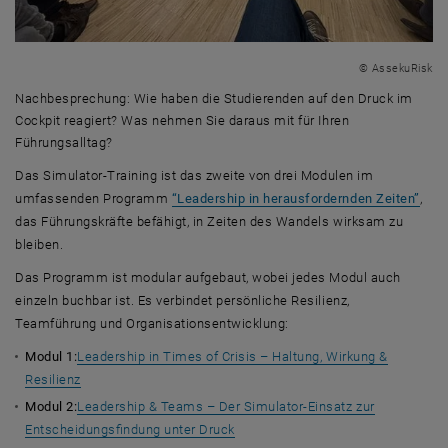
© AssekuRisk
Nachbesprechung: Wie haben die Studierenden auf den Druck im
Cockpit reagiert? Was nehmen Sie daraus mit für Ihren
Führungsalltag?
Nachbesprechung: Wie haben die Studierenden auf den Druck im Cockpi
Das Simulator-Training ist das zweite von drei Modulen im
umfassenden Programm
“Leadership in herausfordernden Zeiten”
,
das Führungskräfte befähigt, in Zeiten des Wandels wirksam zu
bleiben.
Das Programm ist modular aufgebaut, wobei jedes Modul auch
einzeln buchbar ist. Es verbindet persönliche Resilienz,
Teamführung und Organisationsentwicklung:
Modul 1:
Leadership in Times of Crisis – Haltung, Wirkung &
Resilienz
Modul 2:
Leadership & Teams – Der Simulator-Einsatz zur
Entscheidungsfindung unter Druck