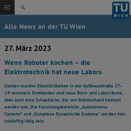
Studium
Seitennavigation öffnen
TU Login
Forschung
Suche
International
Quicklinks
Alle News an der TU Wien
Quicklinks-Menü umschalten
Karriere
Zur 1. Menü Ebene
Alle News
27. März 2023
Zurück zur letzten Ebene:
TU Wien Startseite
Zurück: Subseiten von TU Wien Startseite auflisten
Wenn Roboter kochen – die
Übersicht
Elektrotechnik hat neue Labors
Soeben wurden Räumlichkeiten in der Gußhausstraße 27–
29 renoviert. Entstanden sind neue Büro- und Laborräume,
aber auch eine Schauküche, die von Roboterhand bedient
werden soll. Die Forschungsbereiche „Autonomous
Systems“ und „Komplexe Dynamische Systeme“ werden hier
zukünftig tätig sein.