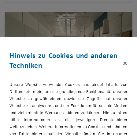
Hinweis zu Cookies und anderen
×
Techniken
Unsere Website verwendet Cookies und bindet Inhalte von
Drittanbietern ein, um die grundlegende Funktionalität unserer
Website zu gewährleisten sowie die Zugriffe auf unserer
Bild v
© TUW
Website zu analysieren und um Funktionen für soziale Medien
1 
1/4 Bilder
und zielgerichtete Werbung anbieten zu können. Hierzu ist es
„smart kitchen“ im Forschungbereich "Autonomous Systems";
nötig Informationen an die jeweiligen Dienstanbieter
Campus
weiterzugeben. Weitere Informationen zu Cookies und Inhalten
Gußhaus, Trakt CA
von Drittanbietern auf der Website finden Sie in unserer