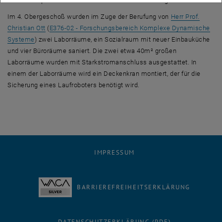
kleinere Reparaturen im Büro von Fr. Prof. Lee durchgeführt.
Im 4. Obergeschoß wurden im Zuge der Berufung von
Herr Prof.
, öffnet eine externe URL in einem neuen Fenster
Christian Ott
(
E376-02 - Forschungsbereich Komplexe Dynamische
, öffnet eine externe URL in einem neuen Fenster
Systeme
) zwei Laborräume, ein Sozialraum mit neuer Einbauküche
und vier Büroräume saniert. Die zwei etwa 40m² großen
Laborräume wurden mit Starkstromanschluss ausgestattet. In
einem der Laborräume wird ein Deckenkran montiert, der für die
Sicherung eines Laufroboters benötigt wird.
IMPRESSUM
BARRIEREFREIHEITSERKLÄRUNG
DATENSCHUTZERKLÄRUNG (PDF)