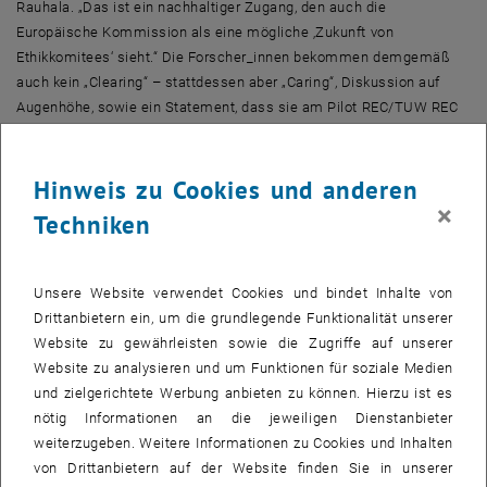
Rauhala. „Das ist ein nachhaltiger Zugang, den auch die
Europäische Kommission als eine mögliche ‚Zukunft von
Ethikkomitees‘ sieht.“ Die Forscher_innen bekommen demgemäß
auch kein „
Clearing
“ – stattdessen aber „
Caring
“, Diskussion auf
Augenhöhe, sowie ein Statement, dass sie am Pilot REC/TUW REC
teilgenommen haben. Dieses Statement inkludiert die jeweilige
Fallnummer und kann bei Forschungsförderern und
Journals
Hinweis zu Cookies und anderen
eingereicht werden.
×
Techniken
„Ich freue mich sehr, dass ich in meiner Zeit als Vizerektor das TUW
REC sowie den Fachbereich
Responsible Research Practices
fix an
der TU verankern konnte“, resümiert Johannes Fröhlich, Vizerektor
Unsere Website verwendet Cookies und bindet Inhalte von
Forschung und Innovation.
Drittanbietern ein, um die grundlegende Funktionalität unserer
Keinen Schaden zufügen
Website zu gewährleisten sowie die Zugriffe auf unserer
Anders als in der klinischen Forschung ist eine forschungsethische
Website zu analysieren und um Funktionen für soziale Medien
Begutachtung für Studien, die mit sozialwissenschaftlichen
und zielgerichtete Werbung anbieten zu können. Hierzu ist es
Methoden arbeiten, nicht verpflichtend. Weil aber auch in den
nötig Informationen an die jeweiligen Dienstanbieter
Technik-/Ingenieurswissenschaften mit Menschen geforscht wird,
weiterzugeben. Weitere Informationen zu Cookies und Inhalten
ist es für eine verantwortungsvolle Universität unabdingbar, sich mit
von Drittanbietern auf der Website finden Sie in unserer