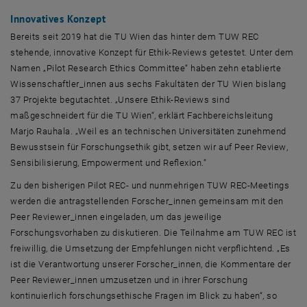
Innovatives Konzept
Bereits seit 2019 hat die TU Wien das hinter dem TUW REC
stehende, innovative Konzept für Ethik-
Reviews
getestet. Unter dem
Namen „
Pilot Research Ethics Committee
“ haben zehn etablierte
Wissenschaftler_innen aus sechs Fakultäten der TU Wien bislang
37 Projekte begutachtet. „Unsere Ethik-
Reviews
sind
maßgeschneidert für die TU Wien“, erklärt Fachbereichsleitung
Marjo Rauhala. „Weil es an technischen Universitäten zunehmend
Bewusstsein für Forschungsethik gibt, setzen wir auf
Peer Review
,
Sensibilisierung,
Empowerment
und Reflexion.“
Zu den bisherigen Pilot REC- und nunmehrigen TUW REC-
Meetings
werden die antragstellenden Forscher_innen gemeinsam mit den
Peer Reviewer
_innen eingeladen, um das jeweilige
Forschungsvorhaben zu diskutieren. Die Teilnahme am TUW REC ist
freiwillig, die Umsetzung der Empfehlungen nicht verpflichtend. „Es
ist die Verantwortung unserer Forscher_innen, die Kommentare der
Peer Reviewer
_innen umzusetzen und in ihrer Forschung
kontinuierlich forschungsethische Fragen im Blick zu haben“, so