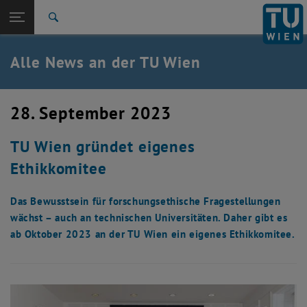
Studium
Seitennavigation öffnen
TU Login
Forschung
Suche
International
Quicklinks
Alle News an der TU Wien
Quicklinks-Menü umschalten
Karriere
Zur 1. Menü Ebene
Alle News
28. September 2023
Zurück zur letzten Ebene:
TU Wien Startseite
Zurück: Subseiten von TU Wien Startseite auflisten
TU Wien gründet eigenes
Übersicht
Ethikkomitee
Das Bewusstsein für forschungsethische Fragestellungen
wächst – auch an technischen Universitäten. Daher gibt es
ab Oktober 2023 an der TU Wien ein eigenes Ethikkomitee.