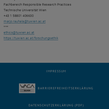
Fachbereich
Responsible Research Practices
Technische Universität Wien
+43 1 58801 406630
marjo.rauhala
@
tuwien.ac.at
***
ethics
@
tuwien.ac.at
, öffnet eine externe URL in eine
https://tuwien.ac.at/forschungsethik
IMPRESSUM
BARRIEREFREIHEITSERKLÄRUNG
DATENSCHUTZERKLÄRUNG (PDF)