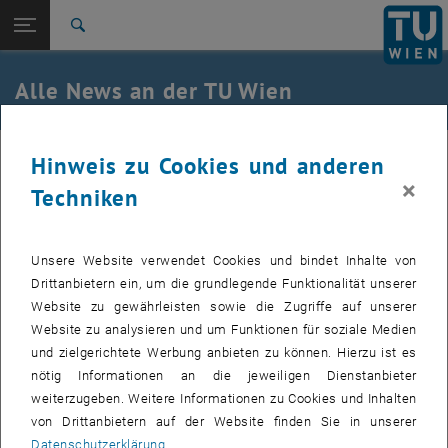
Studium
Seitennavigation öffnen
TU Login
Forschung
Suche
International
Quicklinks
Alle News an der TU Wien
Quicklinks-Menü umschalten
Karriere
Zur 1. Menü Ebene
Alle News
20. November 2013
Hinweis zu Cookies und anderen
Zurück zur letzten Ebene:
TU Wien Startseite
Zurück: Subseiten von TU Wien Startseite auflisten
×
Techniken
Tipp der Woche: Soforthilfe bei Stress
Übersicht
und emotionalen Ausnahmezuständen
Unsere Website verwendet Cookies und bindet Inhalte von
Drittanbietern ein, um die grundlegende Funktionalität unserer
Erstellt von
Esther Domburg
Website zu gewährleisten sowie die Zugriffe auf unserer
Website zu analysieren und um Funktionen für soziale Medien
Gerade rechtzeitig bevor der Stress zu Jahresende sich dem
und zielgerichtete Werbung anbieten zu können. Hierzu ist es
Höhepunkt nähert, stellen wir Ihnen im aktuellen Tipp der
nötig Informationen an die jeweiligen Dienstanbieter
Woche eine Methode vor, die Ihnen helfen kann mit sehr
weiterzugeben. Weitere Informationen zu Cookies und Inhalten
belastenden Situationen umzugehen.
von Drittanbietern auf der Website finden Sie in unserer
Datenschutzerklärung
.