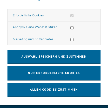
Die Bilder zu diesem Eintrag sind erst nach Login sichtbar.
Erforderliche Cookies zulassen
Erforderliche Cookies
In diesem Sinne: Schaffen Sie Abhilfe:
<link http: www.tuwien.ac.at
dle personalentwicklung betriebliche_gesundheitsfoerderung
Statistik Cookies zulassen
Anonymisierte Webstatistiken
tipp_der_woche_gesundheit_fuer_zwischendurch _blank
link_intern>Login Intranet - rechte Spalte
Marketing Cookies zulassen
Marketing und Drittanbieter
AUSWAHL SPEICHERN UND ZUSTIMMEN
IMPRESSUM
NUR ERFORDERLICHE COOKIES
BARRIEREFREIHEITSERKLÄRUNG
ALLEN COOKIES ZUSTIMMEN
DATENSCHUTZERKLÄRUNG (PDF)