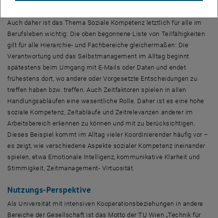
und Studierenden selbst sowie der Allgemeinheit dienen.
Auch daher ist das Thema Soziale Kompetenz letztlich für alle im
Berufsleben wichtig: Die oben begonnene Liste von Teilfähigkeiten
gilt für alle Hierarchie- und Fachbereiche gleichermaßen: Die
Verantwortung und das Selbstmanagement im Alltag beginnt
spätestens beim Umgang mit E-Mails oder Daten und endet
frühestens dort, wo andere oder Vorgesetzte Entscheidungen zu
treffen haben bzw. treffen. Auch Zeitfaktoren spielen in allen
Handlungsabläufen eine wesentliche Rolle. Daher ist es eine hohe
soziale Kompetenz, Zeitabläufe und Zeitrelevanzen anderer im
Arbeitsbereich erkennen zu können und mit zu berücksichtigen.
Dieses Beispiel kommt im Alltag vieler Koordinierender häufig vor –
es zeigt, wie verschiedene Aspekte sozialer Kompetenz ineinander
spielen, etwa Emotionale Intelligenz, kommunikative Klarheit und
Stimmigkeit, Zeitmanagement- Virtuosität.
Nutzungs-Perspektive
Als Universität mit intensiven Kooperationsbeziehungen in andere
Bereiche der Gesellschaft ist das Motto der TU Wien „Technik für