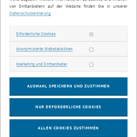
verbessert werden können. Dafür geben
von Drittanbietern auf der Website finden Sie in unserer
(Selbst-)Trainingsprogramme als Workshops, Bücher oder digital
Datenschutzerklärung
.
vielfache Anregungen:
Kommunikationsfähigkeit
Erforderliche Cookies zulassen
Erforderliche Cookies
Vermittlungsfähigkeit
Genderkompetenz
Statistik Cookies zulassen
Anonymisierte Webstatistiken
Diversity Kompetenz
Verwaltungsverständnis
Marketing Cookies zulassen
Marketing und Drittanbieter
logistisches Verständnis
Anwendung von (Forschungs-)Logik auf Prozessplanungen
und vieles mehr
AUSWAHL SPEICHERN UND ZUSTIMMEN
Solche Führungs- bzw. Managementfähigkeiten werden oft als
Vermögen verstanden, Menschen gut einschätzen, einteilen und
motivieren zu können. Zugleich und darüber hinaus braucht es
NUR ERFORDERLICHE COOKIES
immer und auch in nichtleitenden Positionen die Kompetenz, auf
Menschen verstehend eingehen zu können und ihre individuellen
Potenziale so anzusprechen, dass sie sowohl dem einzelnen
ALLEN COOKIES ZUSTIMMEN
Arbeitsbereich und der TU insgesamt als auch den Beschäftigten