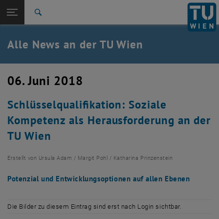
Studium
Seitennavigation öffnen
TU Login
Forschung
Suche
International
Quicklinks
Alle News an der TU Wien
Quicklinks-Menü umschalten
Karriere
Zur 1. Menü Ebene
Alle News
06. Juni 2018
Zurück zur letzten Ebene:
TU Wien Startseite
Zurück: Subseiten von TU Wien Startseite auflisten
Schlüsselqualifikation: Soziale
Übersicht
Kompetenz als Herausforderung an der
TU Wien
Erstellt von
Ursula Adam / Margit Pohl / Katharina Prinzenstein
Potenzial und Entwicklungsoptionen auf allen Ebenen
Die Bilder zu diesem Eintrag sind erst nach Login sichtbar.