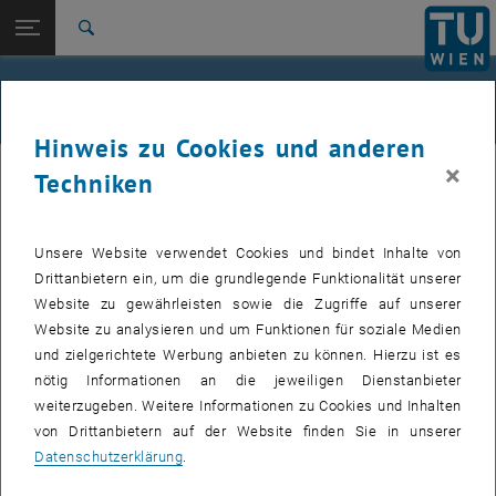
Studium
Seitennavigation öffnen
EN
TU Login
Forschung
Suche
International
Quicklinks
Alle News an der TU Wien
Quicklinks-Menü umschalten
Karriere
Hinweis zu Cookies und anderen
Zur 1. Menü Ebene
Alle News
×
27. September 2023
Techniken
Zurück zur letzten Ebene:
TU Wien Startseite
Zurück: Subseiten von TU Wien Startseite auflisten
Rodrigo Díaz Flores erhält den FSV-
Übersicht
Unsere Website verwendet Cookies und bindet Inhalte von
Preis 2023
Drittanbietern ein, um die grundlegende Funktionalität unserer
Website zu gewährleisten sowie die Zugriffe auf unserer
Die Forschungsgesellschaft Straße - Schiene - Verkehr (FSV)
Website zu analysieren und um Funktionen für soziale Medien
unterstützt gemeinsam mit dem BMK, dem
und zielgerichtete Werbung anbieten zu können. Hierzu ist es
Bundesministerium für Klimaschutz, Umwelt, Energie,
nötig Informationen an die jeweiligen Dienstanbieter
Mobilität, Innovation und Technologie mit der jährlichen
weiterzugeben. Weitere Informationen zu Cookies und Inhalten
Ausschreibung des FSV-Preises den wissenschaftlichen
von Drittanbietern auf der Website finden Sie in unserer
Nachwuchs im Bereich des Verkehrswesens. Dr. Rodrigo
Datenschutzerklärung
.
Díaz Flores wurde aufgrund seiner hervorragenden