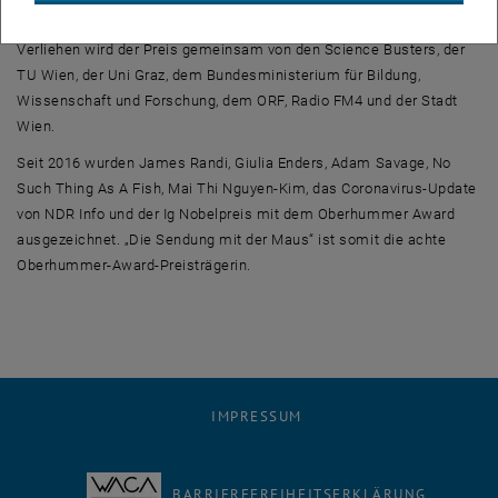
20.000 Euro, sondern auch ein Glas Alpakakot als Trophäe.
Verliehen wird der Preis gemeinsam von den
Science Busters
, der
TU Wien, der Uni Graz, dem Bundesministerium für Bildung,
Wissenschaft und Forschung, dem ORF, Radio FM4 und der Stadt
Wien.
Seit 2016 wurden James Randi, Giulia Enders, Adam Savage,
No
Such Thing As A Fish
, Mai Thi Nguyen-Kim, das Coronavirus-Update
von NDR Info und der Ig Nobelpreis mit dem Oberhummer Award
ausgezeichnet. „Die Sendung mit der Maus“ ist somit die achte
Oberhummer-
Award
-Preisträgerin.
IMPRESSUM
BARRIEREFREIHEITSERKLÄRUNG