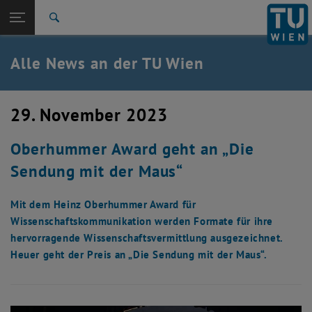
Studium
Seitennavigation öffnen
TU Login
Forschung
Suche
International
Quicklinks
Alle News an der TU Wien
Quicklinks-Menü umschalten
Karriere
Zur 1. Menü Ebene
Alle News
29. November 2023
Zurück zur letzten Ebene:
TU Wien Startseite
Zurück: Subseiten von TU Wien Startseite auflisten
Oberhummer Award geht an „Die
Übersicht
Sendung mit der Maus“
Mit dem Heinz Oberhummer Award für
Wissenschaftskommunikation werden Formate für ihre
hervorragende Wissenschaftsvermittlung ausgezeichnet.
Heuer geht der Preis an „Die Sendung mit der Maus“.