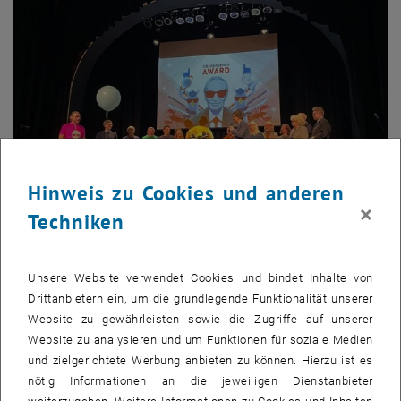
Hinweis zu Cookies und anderen
×
Techniken
Bild v
1 
1/3 Bilder
Unsere Website verwendet Cookies und bindet Inhalte von
Feierliche Übergabe des Oberhummer Awards
Drittanbietern ein, um die grundlegende Funktionalität unserer
Feierliche Übergabe des Oberhummer Awards
Website zu gewährleisten sowie die Zugriffe auf unserer
Website zu analysieren und um Funktionen für soziale Medien
Seit 1971 läuft „Die Sendung mit der Maus“ sonntagvormittags und
und zielgerichtete Werbung anbieten zu können. Hierzu ist es
erklärt Jung und Alt die Welt. Mit ihren Lach- und Sachgeschichten
nötig Informationen an die jeweiligen Dienstanbieter
gelingt es ihr, unterhaltsam und leicht verständlich Wissen zu