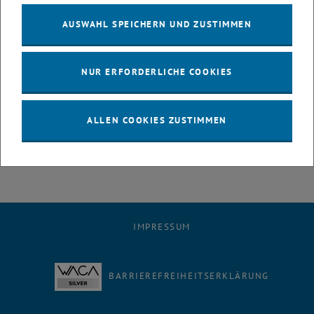
Telefone - Ausfall jeweils ca. 3-4 Minuten
AUSWAHL SPEICHERN UND ZUSTIMMEN
Elektronische Zutrittssysteme und Kameras - Ausfall
voraussichtlich jeweils ca. 1 Minute
WLAN-Versorgung - Ausfall ca. 5 Minuten
NUR ERFORDERLICHE COOKIES
Öffentliche Terminals / Anzeigetafeln - Ausfall ca. 1 Minute
Hörsaalnetz in AA0241, AA0428, AA0448 (Kuppelsaal) - Ausfall ca.
1 Minute
ALLEN COOKIES ZUSTIMMEN
Medientechnik in AA0448 (Kuppelsaal) - Ausfall ca. 5 Minuten
IMPRESSUM
BARRIEREFREIHEITSERKLÄRUNG