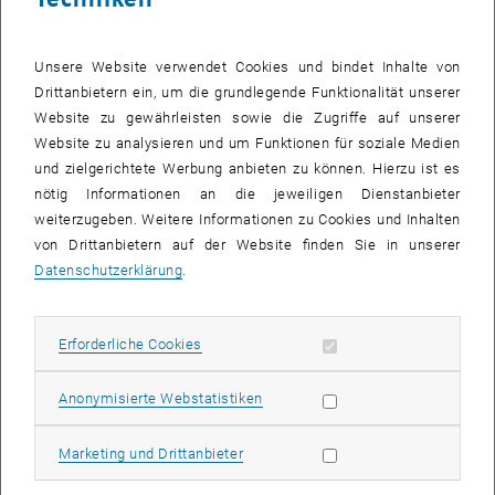
bei der Netzwerkversorgung zu kurzfristigen
Unterbrechungen der Anschlüsse zwischen 8:00 und 15:00
Unsere Website verwendet Cookies und bindet Inhalte von
Uhr.
Drittanbietern ein, um die grundlegende Funktionalität unserer
Website zu gewährleisten sowie die Zugriffe auf unserer
Website zu analysieren und um Funktionen für soziale Medien
und zielgerichtete Werbung anbieten zu können. Hierzu ist es
In einem IT-Verteilerraum in AAU1 werden die bestehenden
nötig Informationen an die jeweiligen Dienstanbieter
Switches durch jüngere, leistungsfähigere Geräte ersetzt.
weiterzugeben. Weitere Informationen zu Cookies und Inhalten
Von diesem Umbau betroffen sind Netzwerkanschlüsse in den
von Drittanbietern auf der Website finden Sie in unserer
folgenden Gebäudebereichen:
Datenschutzerklärung
.
Karlsplatz 13, Haupttrakt: AAU1, AAEG, AA01, AA02, AA03, AA04,
Karlsplatz 13, Hoftrakt: ABU1, ABEG,
Erforderliche Cookies zulassen
Erforderliche Cookies
Karlsplatz 13, Hof 1 - Baucontainer
Folgende Anschlüsse werden im angegebenen Zeitfenster
Statistik Cookies zulassen
Anonymisierte Webstatistiken
unterbrochen und neu verbunden:
Computer und Netzwerkfähige Geräte (Drucker, etc.) - Ausfall
Marketing Cookies zulassen
Marketing und Drittanbieter
jeweils ca. 1 Minute