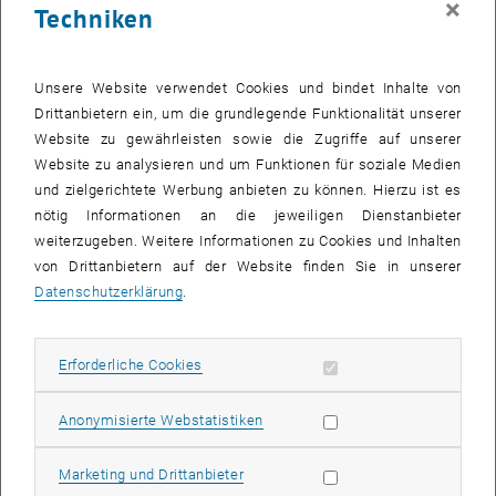
×
Techniken
Unsere Website verwendet Cookies und bindet Inhalte von
Drittanbietern ein, um die grundlegende Funktionalität unserer
Website zu gewährleisten sowie die Zugriffe auf unserer
Website zu analysieren und um Funktionen für soziale Medien
und zielgerichtete Werbung anbieten zu können. Hierzu ist es
nötig Informationen an die jeweiligen Dienstanbieter
weiterzugeben. Weitere Informationen zu Cookies und Inhalten
von Drittanbietern auf der Website finden Sie in unserer
Datenschutzerklärung
.
Bild v
© stock.abobe.com │ vlntn
Erforderliche Cookies zulassen
Erforderliche Cookies
Vom 1. Juni bis 14. Oktober 2024 werden wissenschaftliche
Statistik Cookies zulassen
Anonymisierte Webstatistiken
Arbeiten und Forschungsprojekte für eine nachhaltige Zukunft
gesucht. In der Fachkategorie „WasserFORSCHT“ können
Marketing Cookies zulassen
Marketing und Drittanbieter
österreichweit Abschlussarbeiten wie Dissertationen, Diplom- oder