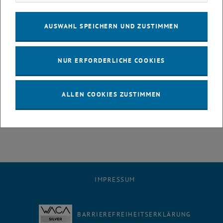
Masterarbeiten eingereicht werden, ebenso wie Studien oder
Forschungsprojekte, die zum Schutz der Ressource Wasser
AUSWAHL SPEICHERN UND ZUSTIMMEN
beitragen.
Der Neptunpreis ist die höchste Auszeichnung für Wasserprojekte in
Österreich und wird vom Bundesministerium für Land- und
NUR ERFORDERLICHE COOKIES
Forstwirtschaft, Regionen und Wasserwirtschaft (BML) vergeben.
Weitere Infos unter:
www.neptun-
ALLEN COOKIES ZUSTIMMEN
, öffnet eine externe URL in 
staatspreis.at/kategorien/wasserforscht
, öffnet eine externe UR
Einreichung unter:
www.neptun-staatspreis.at
IMPRESSUM
BARRIEREFREIHEITSERKLÄRUNG