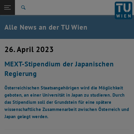
Studium
Seitennavigation öffnen
EN
TU Login
Forschung
Suche
International
Quicklinks
Alle News an der TU Wien
Quicklinks-Menü umschalten
Karriere
Zur 1. Menü Ebene
Alle News
26. April 2023
Zurück zur letzten Ebene:
TU Wien Startseite
Zurück: Subseiten von TU Wien Startseite auflisten
MEXT-Stipendium der Japanischen
Übersicht
Regierung
Österreichischen Staatsangehörigen wird die Möglichkeit
geboten, an einer Universität in Japan zu studieren. Durch
das Stipendium soll der Grundstein für eine spätere
wissenschaftliche Zusammenarbeit zwischen Österreich und
Japan gelegt werden.