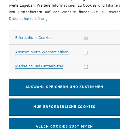
www.studyinjapan.go.jp/en/smap_stopj-
weiterzugeben. Weitere Informationen zu Cookies und Inhalten
applications_research.html
Einreichung der
von Drittanbietern auf der Website finden Sie in unserer
Bewerbungsunterlagen im Japanischen Informations- und
Datenschutzerklärung
.
Kulturzentrum bis 31. Mai 2023!
Bedingungen:
・Österreichische Staatsbürgerschaft
Erforderliche Cookies zulassen
Erforderliche Cookies
・Alter: geboren am oder nach dem 2. April 1989
・Graduierte Akademiker*innen und Studierende
Statistik Cookies zulassen
Anonymisierte Webstatistiken
・6 Monate Sprachkurs in Japan (kann bei englischsprachigen
Studiengängen oder ausreichenden Japanischkenntnissen
Marketing Cookies zulassen
Marketing und Drittanbieter
entfallen)
Dauer:
・ForschungsstudentInnen: 1 1/2 Jahre
AUSWAHL SPEICHERN UND ZUSTIMMEN
・für Studierende eines Master- oder
Doktoratsstudiums verlängert sich der Aufenthalt bis zum
Abschluss des Studiums
NUR ERFORDERLICHE COOKIES
Stipendium:
・ca. 143.000 – 145.000 Yen monatlich (Änderungen vorbehalten)
・kostenloses Studium (keine Einschreib- und Studiengebühren)
ALLEN COOKIES ZUSTIMMEN