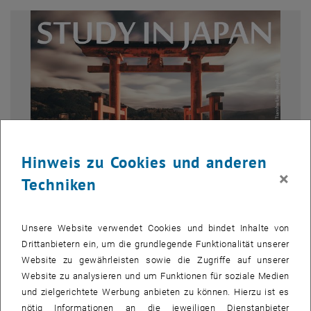
Hinweis zu Cookies und anderen
×
Techniken
Bild v
© Tianshu Liu | Unsplash
Unsere Website verwendet Cookies und bindet Inhalte von
Stay in Japan
Drittanbietern ein, um die grundlegende Funktionalität unserer
Website zu gewährleisten sowie die Zugriffe auf unserer
Website zu analysieren und um Funktionen für soziale Medien
Bewerbung:
und zielgerichtete Werbung anbieten zu können. Hierzu ist es
Bewerbungsleitfaden und –unterlagen unter:
nötig Informationen an die jeweiligen Dienstanbieter