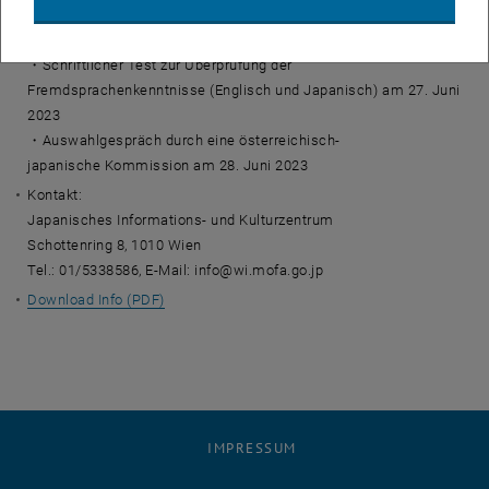
・Flug (Österreich - Japan - Österreich)
Vorauswahl:
・Schriftlicher Test zur Überprüfung der
Fremdsprachenkenntnisse (Englisch und Japanisch) am 27. Juni
2023
・Auswahlgespräch durch eine österreichisch-
japanische Kommission am 28. Juni 2023
Kontakt:
Japanisches Informations- und Kulturzentrum
Schottenring 8, 1010 Wien
Tel.: 01/5338586, E-Mail: info@wi.mofa.go.jp
Download Info (PDF)
IMPRESSUM