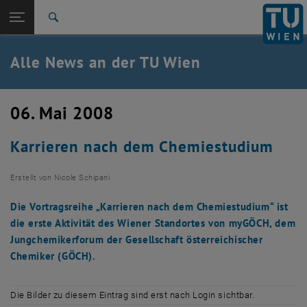
Studium
Seitennavigation öffnen
TU Login
Forschung
Suche
International
Quicklinks
Alle News an der TU Wien
Quicklinks-Menü umschalten
Karriere
Zur 1. Menü Ebene
Alle News
06. Mai 2008
Zurück zur letzten Ebene:
TU Wien Startseite
Zurück: Subseiten von TU Wien Startseite auflisten
Karrieren nach dem Chemiestudium
Übersicht
Erstellt von
Nicole Schipani
Die Vortragsreihe „Karrieren nach dem Chemiestudium“ ist
die erste Aktivität des Wiener Standortes von myGÖCH, dem
Jungchemikerforum der Gesellschaft österreichischer
Chemiker (GÖCH).
Die Bilder zu diesem Eintrag sind erst nach Login sichtbar.