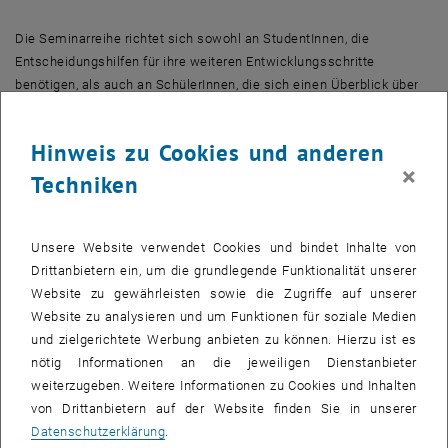
Die Seminarreihe richtet sich sowohl an StudentInnen, die
Entscheidungshilfen für ihre weiteren Entwicklungsschritte
benötigen, als auch an SchülerInnen, die sich einen Überblick über
die Berufsmöglichkeiten nach einem eventuellen Chemiestudium
machen wollen.
Hinweis zu Cookies und anderen
×
myGÖCH – Das Jungchemikerforum der GÖCH stellt sich vor
Techniken
Vorstellung der Aktivitäten der im Jänner 2008 gegründeten
Arbeitsgruppe der GÖCH für
Unsere Website verwendet Cookies und bindet Inhalte von
Mitglieder unter 35.
Drittanbietern ein, um die grundlegende Funktionalität unserer
Vortrag: DI Dr.
Mathias Ferenic
(Fa. Nabriva, Wien) und DI Dr.
Marko
Website zu gewährleisten sowie die Zugriffe auf unserer
Susnik
(Wirtschaftskammer)
Website zu analysieren und um Funktionen für soziale Medien
Die beiden Absolventen der Studienrichtung Technische Chemie an
und zielgerichtete Werbung anbieten zu können. Hierzu ist es
der TU Wien werden
nötig Informationen an die jeweiligen Dienstanbieter
über die Entwicklung ihrer Karriere referieren, beschreiben, was sie
weiterzugeben. Weitere Informationen zu Cookies und Inhalten
an ihren jetzigen
von Drittanbietern auf der Website finden Sie in unserer
Arbeitsplatz geführt hat und welche Faktoren dafür entscheidend
Datenschutzerklärung
.