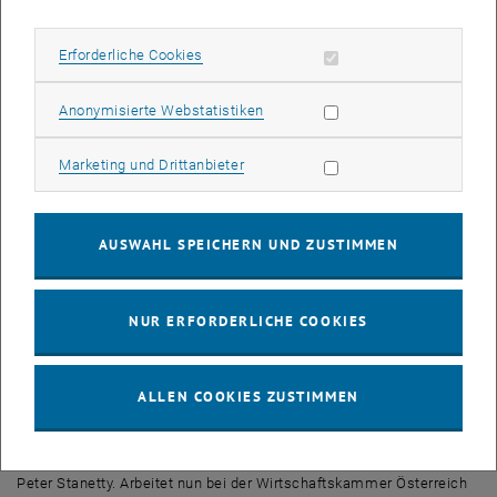
waren. Anschließend
können in entspannter Atmosphäre Fragen gestellt werden.
Erforderliche Cookies zulassen
Erforderliche Cookies
Kurzvorstellung der Vortragenden:
Statistik Cookies zulassen
Anonymisierte Webstatistiken
DI. Dr. techn. Mathias Ferencic
Marketing Cookies zulassen
Marketing und Drittanbieter
Studium der Chemie an der TU Wien. Anschließend Diplomarbeit
unter Prof. Christian Noe in
Frankfurt. Rückkehr für die Dissertation an die TU in die
AUSWAHL SPEICHERN UND ZUSTIMMEN
Forschungsgruppe von Prof.
Maximilian Knollmüller. Postdoc-Aufenthalt bei Prof. Albert
Eschenmoser an der ETH Zürich und am The Scripps Research
NUR ERFORDERLICHE COOKIES
Institute in San Diego. Arbeitet nun als Laborleiter bei der Firma
Nabriva in Wien.
DI. Dr. techn. Marko Susnik
ALLEN COOKIES ZUSTIMMEN
Absolvent der TU Wien. Diplomarbeit und Dissertation am Institut
für Angewandte Synthesechemie in der Arbeitsgruppe von Prof.
Peter Stanetty. Arbeitet nun bei der Wirtschaftskammer Österreich