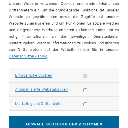
Unsere Website verwendet Cookies und bindet Inhalte von
Drittanbietern ein, um die grundlegende Funktionalität unserer
Website zu gewährleisten sowie die Zugriffe auf unserer
Website zu analysieren und um Funktionen für soziale Medien
und zielgerichtete Werbung anbieten zu können. Hierzu ist es
nötig Informationen an die jeweiligen Dienstanbieter
weiterzugeben. Weitere Informationen zu Cookies und Inhalten
Bild v
von Drittanbietern auf der Website finden Sie in unserer
Kanalbegehung
Datenschutzerklärung
.
Kanalbegehung
A big thanks to Wien Kanal for having us yesterday!
Erforderliche Cookies zulassen
Erforderliche Cookies
It was one of the highlights, if not the highlight, of the environmental
engineering Masters course on sewer rehabilitation.
Statistik Cookies zulassen
Anonymisierte Webstatistiken
We had the incredible opportunity today to be in a sewer pipe, not in
the smallest, but in the second smallest profile that is still
Marketing Cookies zulassen
Marketing und Drittanbieter
accessible for people. This means that you cannot walk upright and
the picture shows our relief to stand upright again
AUSWAHL SPEICHERN UND ZUSTIMMEN
Experiencing this makes us humble and grateful for all the work