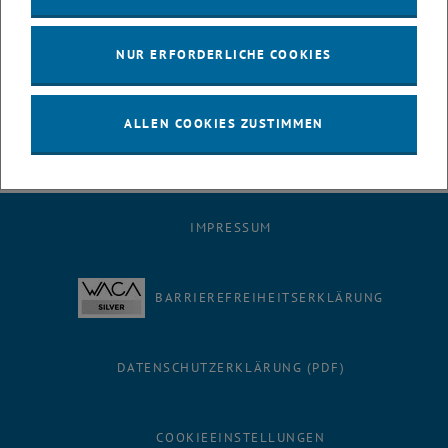
sewer operators do to keep wastewater flowing.
A big thank you also to Silke C. and to the ÖGL - Österreichische
NUR ERFORDERLICHE COOKIES
Vereinigung für grabenlosen Leitungsbau team of lecturers to make
this course happen.
ALLEN COOKIES ZUSTIMMEN
IMPRESSUM
BARRIEREFREIHEITSERKLÄRUNG
DATENSCHUTZERKLÄRUNG (PDF)
COOKIEEINSTELLUNGEN