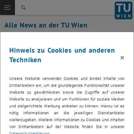
Studium
Seitennavigation öffnen
EN
TU Login
Forschung
Suche
International
Alle News an der TU Wien
Quicklinks
Quicklinks-Menü umschalten
Karriere
11. Juli 2019
Zur 1. Menü Ebene
Alle News
Hinweis zu Cookies und anderen
Zurück zur letzten Ebene:
TU Wien Startseite
Zurück: Subseiten von TU Wien Startseite auflisten
Kälteversorgung im Serverraum
×
Techniken
Übersicht
Arsenal OYU116 wiederhergestellt
Erstellt von
Unsere Website verwendet Cookies und bindet Inhalte von
Wolfgang Meyer
Drittanbietern ein, um die grundlegende Funktionalität unserer
Die Kälteversorgung im Serverraum Arsenal OYU116 konnte
Website zu gewährleisten sowie die Zugriffe auf unserer
wieder hergestellt werden.
Website zu analysieren und um Funktionen für soziale Medien
und zielgerichtete Werbung anbieten zu können. Hierzu ist es
nötig Informationen an die jeweiligen Dienstanbieter
weiterzugeben. Weitere Informationen zu Cookies und Inhalten
Die Kälteversorgung im Serverraum Arsenal OYU116 konnte wieder
von Drittanbietern auf der Website finden Sie in unserer
hergestellt werden.
Datenschutzerklärung
.