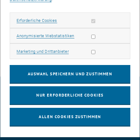
Die Services
- TUiScsiBackupDisk
Erforderliche Cookies zulassen
Erforderliche Cookies
- Backup und Restore von virtuellen Maschinen auf der TUhost
Plattform
Statistik Cookies zulassen
Anonymisierte Webstatistiken
konnten wieder in Betrieb genommen werden.
Marketing Cookies zulassen
Marketing und Drittanbieter
AUSWAHL SPEICHERN UND ZUSTIMMEN
IMPRESSUM
NUR ERFORDERLICHE COOKIES
BARRIEREFREIHEITSERKLÄRUNG
ALLEN COOKIES ZUSTIMMEN
DATENSCHUTZERKLÄRUNG (PDF)