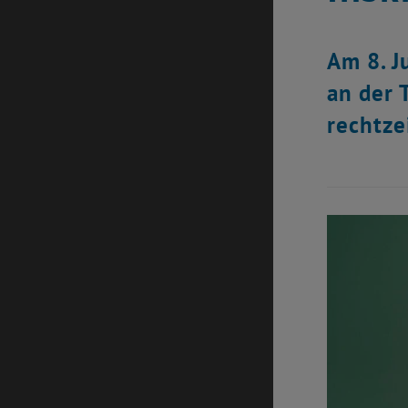
Am 8. J
an der 
rechtze