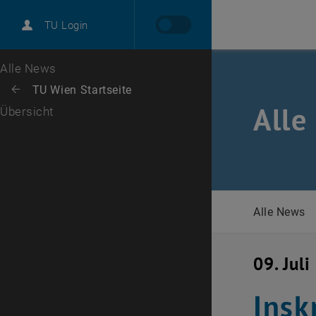
International
TU Login
Karriere
Zur 1. Menü Ebene
Alle News
Zurück zur letzten Ebene:
TU Wien Startseite
Zurück: Subseiten von TU Wien Startseite auflisten
Alle
Übersicht
Alle News
09. Jul
Insk