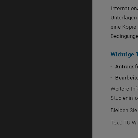
Internation
Unterlagen
eine Kopie 
Bedingunge
Wichtige 
Antragsfr
Bearbeit
Weitere Inf
Studieninf
Bleiben Sie
Text: TU W