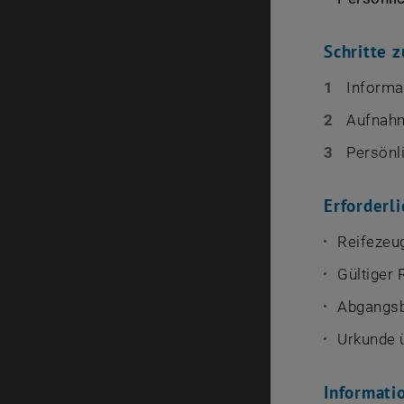
Schritte 
Informa
Aufnahm
Persönl
Erforderl
Reifezeu
Gültiger
Abgangsbe
Urkunde 
Informati