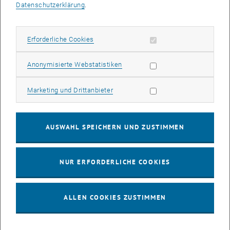
Expert_innen für die Immobilienwirtschaft fit zu machen. Dabei ist
Datenschutzerklärung
.
es wichtig sowohl die aktuellen Bedürfnisse der Branche zu kennen
als auch die zukünftigen Herausforderungen. Genau diese
Kombination aus traditionellem und innovativem Wissen ist eine der
Erforderliche Cookies zulassen
Erforderliche Cookies
Stärken der Immo-Lehrgänge der TU Wien Academy for Continuing
Education.
Statistik Cookies zulassen
Anonymisierte Webstatistiken
Einmal im Jahr treffen sich internationale Immobilienexperten zu
Marketing Cookies zulassen
einer Innovations-Konferenz in Wien und fokussieren sich auf die
Marketing und Drittanbieter
Digitalisierung der Immobilienbranche: Die PropTech Vienna.
Dieses Jahr fand sie am 1. Juni 2022 in der Ottakringer Brauerei
statt und bot für ca. 300 Delegierte die Möglichkeit die aktuellen
AUSWAHL SPEICHERN UND ZUSTIMMEN
Trends kennen zu lernen, sich auszutauschen und mehr über die
teilnehmenden Start Ups zu erfahren. Auch die TU Wien Academy
for Continuing Education nahm teil und konnte die interessierten
NUR ERFORDERLICHE COOKIES
Teilnehmer_innen über die Bandbreite der
Weiterbildungsmöglichkeiten informieren.
ALLEN COOKIES ZUSTIMMEN
Hier eine Übersicht der Programme im Bereich der Immobilien und