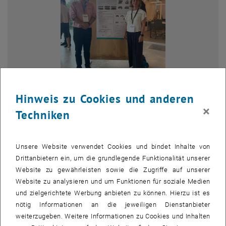
Hinweis zu Cookies und anderen
Bild v
×
1 
1/2 Bilder
Techniken
Zwei Researcher vom IBAU-Team durften an dem Symposium "The
Unsere Website verwendet Cookies und bindet Inhalte von
Future of Construction" an der @ETH Zürich als Poster-Presenter
Drittanbietern ein, um die grundlegende Funktionalität unserer
teilnehmen. Das Smposium fokussierte sich auf zwei sich
Website zu gewährleisten sowie die Zugriffe auf unserer
ergänzende Themen: "Computational Design for Sutstainbale
Website zu analysieren und um Funktionen für soziale Medien
Construction" and "Construction Robotics".
und zielgerichtete Werbung anbieten zu können. Hierzu ist es
nötig Informationen an die jeweiligen Dienstanbieter
Das Ziel war, Expert*innen aus verschiedenen Bereichen wie
weiterzugeben. Weitere Informationen zu Cookies und Inhalten
Architektur, Sensorik, Robotik, Ingenieurwesen, Informatik, Circular