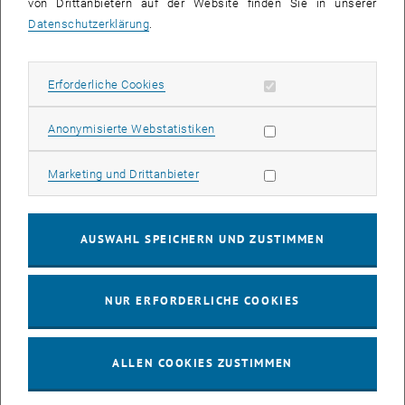
von Drittanbietern auf der Website finden Sie in unserer
Construction, Computer Vision und vielen mehr
Datenschutzerklärung
.
zusammenzubringen. Die Inhalte der Vorträge befassten sich mit
den Herausforderungen für die Zukunft des Bauwesens,
konzentrierten sich auf innovative Methoden, boten Zugang zu
Erforderliche Cookies zulassen
Erforderliche Cookies
neuem Wissen und stellten einen Dialog zwischen
Teilnehmer*innen aus Wissenschaft und Industrie her.
Statistik Cookies zulassen
Anonymisierte Webstatistiken
, öffnet eine externe URL in 
Mehr Infos
:
www.futureofconstruction.ch
Marketing Cookies zulassen
Marketing und Drittanbieter
Shervin Rasoulzadeh hat im Zuge seiner Poster-Präsentation sein
laufendes Forschungsprojekt
"Strokes2Surface: Learning Curve
AUSWAHL SPEICHERN UND ZUSTIMMEN
Networks from 4D Architectural Design Sketches for Shape
Inference"
vorgestellt.
Diese Forschungsarbeit schlägt eine Brücke zwischen dem
NUR ERFORDERLICHE COOKIES
Konzeptentwurf und der digitalen Modellierung in den frühen
Entwurfsphasen, indem sie mathematische und computergestützte
Werkzeuge in einer neuartigen Pipeline einsetzt.
ALLEN COOKIES ZUSTIMMEN
, öffnet eine externe URL in einem neuen Fenster
Mehr zum Projekt