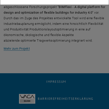
Maria Zahlbruckner stellte mit ihrem Poster das bald
abgeschlossene Forschungsprojekt
"BIMFlexi - A digital platform for
design and optimization of flexible buildings for industry 4.0"
vor.
Durch das im Zuge des Projektes entwickelte Tool wird eine flexible
Industriebauplanung ermöglicht, indem eine hinsichtlich Flexibilität
und Produktivität Produktionslayoutoptimierung in eine auf
ökonomische, ökologische und flexible Aspekte
abzielende optimierte Tragwerksoptimierung integriert wird.
, öffnet eine externe URL in einem neuen Fenster
Mehr zum Projekt
IMPRESSUM
BARRIEREFREIHEITSERKLÄRUNG