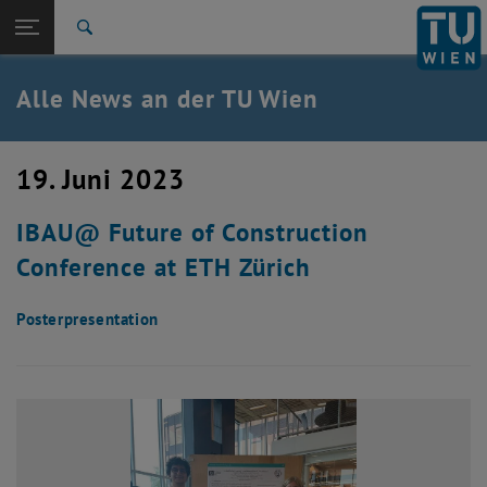
Studium
Seitennavigation öffnen
TU Login
Forschung
Suche
International
Quicklinks
Alle News an der TU Wien
Quicklinks-Menü umschalten
Karriere
Zur 1. Menü Ebene
Alle News
19. Juni 2023
Zurück zur letzten Ebene:
TU Wien Startseite
Zurück: Subseiten von TU Wien Startseite auflisten
IBAU@ Future of Construction
Übersicht
Conference at ETH Zürich
Posterpresentation