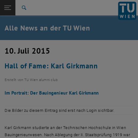
Studium
Seitennavigation öffnen
TU Login
Forschung
Suche
International
Quicklinks
Alle News an der TU Wien
Quicklinks-Menü umschalten
Karriere
Zur 1. Menü Ebene
Alle News
10. Juli 2015
Zurück zur letzten Ebene:
TU Wien Startseite
Zurück: Subseiten von TU Wien Startseite auflisten
Hall of Fame: Karl Girkmann
Übersicht
Erstellt von
TU Wien alumni club
Im Portrait: Der Bauingenieur Karl Girkmann
Die Bilder zu diesem Eintrag sind erst nach Login sichtbar.
Karl Girkmann studierte an der Technischen Hochschule in Wien
Bauingenieurwesen. Nach Ablegung der II. Staatsprüfung 1919 war