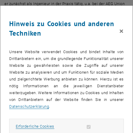
er zunächst als Ingenieur in der Praxis tätig, u.a. bei der AEG Union
E.G und bei der Brückenbaufirma Waagner- Biró. 1925 wurde er an
der TH Wien zum Doktor der technischen Wissenschaften
Hinweis zu Cookies und anderen
promoviert. 1934 habilitierte er sich für das Fachgebiet Stahlbau an
×
der TH Wien und folgte 1938 der Berufung als ordentlicher Professor
Techniken
am Institut für Elastizitäts- und Festigkeitslehre. 1946 war er
Senator der TH in Wien, 1948/49 Dekan der Fakultät für
Bauingenieurwesen und 1949/50 Rektor. 1958 wurde er emeritiert.
Unsere Website verwendet Cookies und bindet Inhalte von
Drittanbietern ein, um die grundlegende Funktionalität unserer
Girkmann erlangte aufgrund seiner grundlegenden
Website zu gewährleisten sowie die Zugriffe auf unserer
wissenschaftlichen Arbeiten über den Brückenbau und die
Website zu analysieren und um Funktionen für soziale Medien
konstruktive Gestaltung von Gittermasken einen international
und zielgerichtete Werbung anbieten zu können. Hierzu ist es
anerkannten Ruf. Weiters war er Verfasser eines Grundlagenwerkes
nötig Informationen an die jeweiligen Dienstanbieter
über die Berechnung und Konstruktion von Flächentragwerken und
weiterzugeben. Weitere Informationen zu Cookies und Inhalten
Mitherausgeber der Zeitschrift "Österreichisches Ingenieur-Archiv".
von Drittanbietern auf der Website finden Sie in unserer
Datenschutzerklärung
.
1950 wurde er zum wirklichen Mitglied der österreichischen
Akademie der Wissenschaften gewählt, erhielt 1955 das
Erforderliche Cookies zulassen
Erforderliche Cookies
Ehrendoktorat der TU Graz und 1959 die goldene Ehrenmünze des