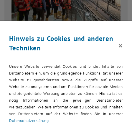
Hinweis zu Cookies und anderen
Bild v
© TU Wien, Institut für Geotechnik
×
Techniken
1 
1/3 Bilder
Unsere Website verwendet Cookies und bindet Inhalte von
Im Oktober 2019 besichtigten die diesjährigen Hörer der Vorlesung
Drittanbietern ein, um die grundlegende Funktionalität unserer
„Fels‐ und Tunnelbau“ das Baulos SBT 2.1 ‐ Zwischenangriff
Website zu gewährleisten sowie die Zugriffe auf unserer
Fröschnitzgraben – Teil des zukünftigen Semmering Basistunnels.
Website zu analysieren und um Funktionen für soziale Medien
Die Gruppe wurde von Herrn DI Wolfgang Schwengerer begrüßt und
und zielgerichtete Werbung anbieten zu können. Hierzu ist es
ins Baubüro geführt. Dort fand eine ausführliche und informative
nötig Informationen an die jeweiligen Dienstanbieter
Präsentation statt, über die Auswahl der Trasse, die Entwicklung
weiterzugeben. Weitere Informationen zu Cookies und Inhalten
des Projektes sowie seine Bedeutung für den Verkehr und die
von Drittanbietern auf der Website finden Sie in unserer
Wirtschaft in Österreich. Es wurden insbesondere auch die
Datenschutzerklärung
.
projektbedingten Herausforderungen erläutert. Nach einer