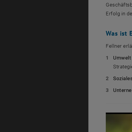
Geschäftsbe
Erfolg in d
Was ist 
Fellner er
Umwelt 
Strateg
Soziales
Unterne