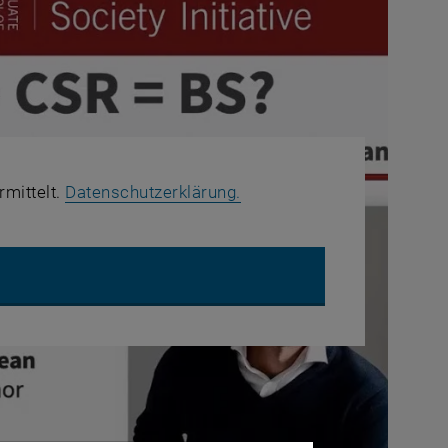
, öffnet in einem neuen Fe
rmittelt.
Datenschutzerklärung.
UBE VIDEO "ESG + CRS = BS ? STRAIGHT TALK ON BUSINESS F