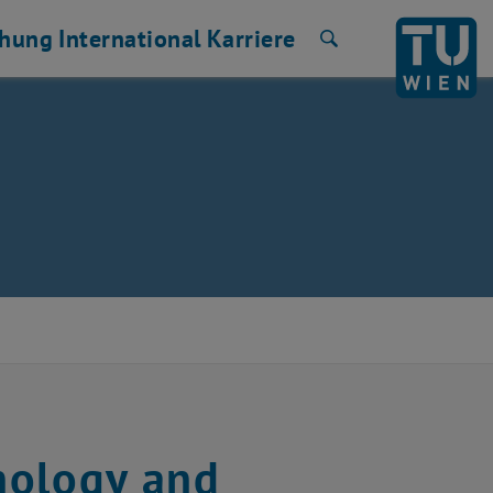
chung
International
Karriere
Suche
nology and