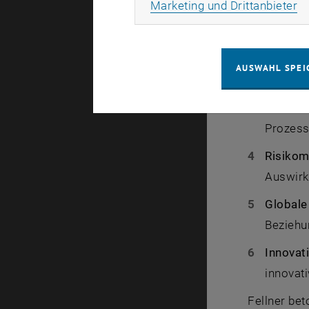
Ma
Marketing und Drittanbieter
Regulat
Standard
Marktan
AUSWAHL SPEI
ESG-Krit
Nachhal
Prozess
Risiko
Auswirk
Globale
Beziehu
Innovat
innovat
Fellner bet