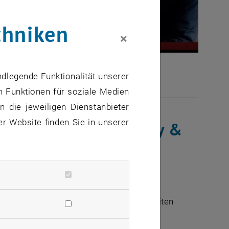
chniken
×
ancy and Bethany McLean
ndlegende Funktionalität unserer
m Funktionen für soziale Medien
 die jeweiligen Dienstanbieter
er Website finden Sie in unserer
ronmental Technology &
 das MSc-Programm. Es ist wichtig, die
ologie und internationalen Angelegenheiten