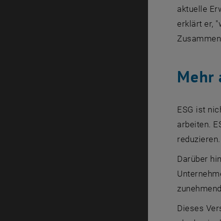
aktuelle Er
erklärt er,
Zusammenar
Mehr 
ESG ist ni
arbeiten. E
reduzieren.
Darüber hi
Unternehme
zunehmend, 
Dieses Vers