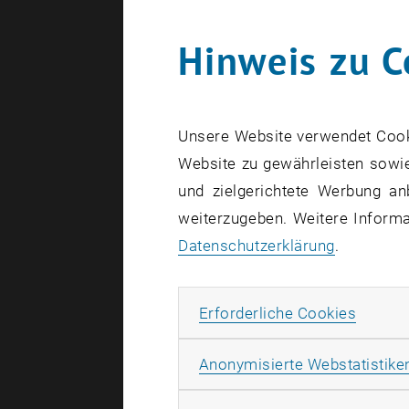
Hinweis zu C
ESG + CRS =
Unsere Website verwendet Cookie
ESG Debatte
Website zu gewährleisten sowie
ESG Debatt
und zielgerichtete Werbung an
weiterzugeben. Weitere Informat
Die B
Datenschutzerklärung
.
Intern
Erforde
Erforderliche Cookies
Es gibt me
Studierend
Anonymisierte Webstatistike
vorzubereit