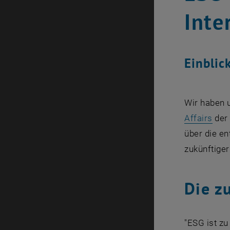
Inte
Einblic
Wir haben 
Affairs
der
über die e
zukünftige
Die z
"ESG ist z