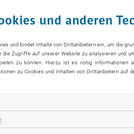
ookies und anderen Te
 BS ? Straight Talk on Business for Social Good with Tariq F
s und bindet Inhalte von Drittanbietern ein, um die gru
 an der Stanford Graduate School of Business
 die Zugriffe auf unserer Website zu analysieren und u
e an der Stanford Graduate School of Business
bieten zu können. Hierzu ist es nötig Informationen an
ionen zu Cookies und Inhalten von Drittanbietern auf d
edeutung von ESG im MSc Envi
ational Affairs Lehrplan
rliche Cookies zulassen
hrere überzeugende Gründe für die Integration von ESG in
en auf die sich entwickelnde Landschaft der Umwelttechn
Statistik Cookies zulassen
n
en. Die folgenden Punkte sind entscheidend: