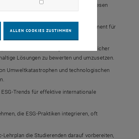
eit erfordern, dass Absolventen mit diesen
und Kunden an Transparenz und Engagement für
ALLEN COOKIES ZUSTIMMEN
ipien bei der Entwicklung umweltfreundlicher
hhaltige Lösungen zu bewerten und umzusetzen.
 von Umweltkatastrophen und technologischen
n.
ESG-Trends für effektive internationale
hmen, die ESG-Praktiken integrieren, oft
-Lehrplan die Studierenden darauf vorbereiten,