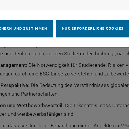
rketing Cookies zulassen
orische Konformität:
Zunehmende ESG-Vorschriften weltw
s vertraut sind.
forderungen:
Die wachsende Erwartung von Investoren 
CHERN UND ZUSTIMMEN
NUR ERFORDERLICHE COOKIES
erien.
tige Entwicklung:
Die entscheidende Rolle von ESG-Prinz
e und Technologien, die den Studierenden beibringt, nac
management:
Die Notwendigkeit für Studierende, Risiken
ungen durch eine ESG-Linse zu verstehen und zu bewerte
 Perspektive:
Die Bedeutung des Verständnisses globaler 
ngen und Partnerschaften.
ion und Wettbewerbsvorteil:
Die Erkenntnis, dass Unterne
iver und wettbewerbsfähiger sind.
ont, dass sie durch die Behandlung dieser Aspekte im MSc