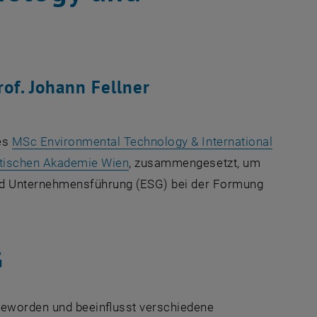
of. Johann Fellner
des
MSc Environmental Technology & International
, öffnet eine externe URL in eine
tischen Akademie Wien
, zusammengesetzt, um
 und Unternehmensführung (ESG) bei der Formung
G
geworden und beeinflusst verschiedene