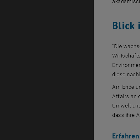
akademisch
Blick 
"Die wachs
Wirtschafts
Environment
diese nachh
Am Ende un
Affairs an 
Umwelt und 
dass ihre 
Erfahre