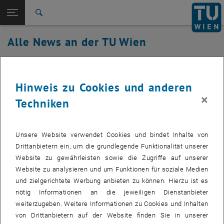
Studium
Seitennavigation öffnen
EN
TU Login
Forschung
Suche
International
Alle News an der TU Wien
Quicklinks
Quicklinks-Menü umschalten
Karriere
02. Dezember 2022
Zur 1. Menü Ebene
Alle News
Hinweis zu Cookies und anderen
Zurück zur letzten Ebene:
TU Wien Startseite
Zurück: Subseiten von TU Wien Startseite auflisten
Einstellung des Services "LIZ"
×
Techniken
Übersicht
Erstellt von
Martin Rathmayer
Linux in den Internet-Räumen der TU.it wird mit Ende des
Unsere Website verwendet Cookies und bindet Inhalte von
Drittanbietern ein, um die grundlegende Funktionalität unserer
Jahres eingestellt.
Website zu gewährleisten sowie die Zugriffe auf unserer
Website zu analysieren und um Funktionen für soziale Medien
und zielgerichtete Werbung anbieten zu können. Hierzu ist es
Sehr geehrte Studierende,
nötig Informationen an die jeweiligen Dienstanbieter
weiterzugeben. Weitere Informationen zu Cookies und Inhalten
unsere Linux Installation in den Internet-Räumen, kurz LIZ genannt,
von Drittanbietern auf der Website finden Sie in unserer
wird eingestellt und steht deshalb ab Jänner 2023 nicht mehr zur