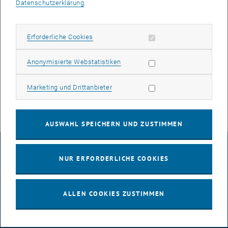
Datenschutzerklärung
.
Verfügung.
Ihre Daten auf HOME.STUDENT bleiben weiter erhalten und sind auf
allen Windows-Geräten in den Internet-Räumen unter dem Laufwerk
Erforderliche Cookies zulassen
Erforderliche Cookies
P: und über Secure Copy (SCP) erreichbar.
Statistik Cookies zulassen
Anonymisierte Webstatistiken
Ihre TU.it
Marketing Cookies zulassen
Marketing und Drittanbieter
AUSWAHL SPEICHERN UND ZUSTIMMEN
IMPRESSUM
NUR ERFORDERLICHE COOKIES
BARRIEREFREIHEITSERKLÄRUNG
ALLEN COOKIES ZUSTIMMEN
DATENSCHUTZERKLÄRUNG (PDF)