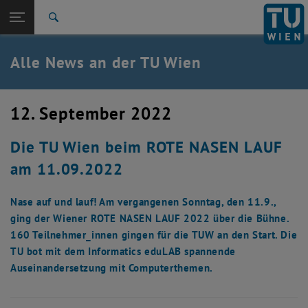
Studium
Seitennavigation öffnen
TU Login
Forschung
Suche
International
Quicklinks
Alle News an der TU Wien
Quicklinks-Menü umschalten
Karriere
Zur 1. Menü Ebene
Alle News
12. September 2022
Zurück zur letzten Ebene:
TU Wien Startseite
Zurück: Subseiten von TU Wien Startseite auflisten
Die TU Wien beim ROTE NASEN LAUF
Übersicht
am 11.09.2022
Nase auf und lauf! Am vergangenen Sonntag, den 11.9.,
ging der Wiener ROTE NASEN LAUF 2022 über die Bühne.
160 Teilnehmer_innen gingen für die TUW an den Start. Die
TU bot mit dem Informatics eduLAB spannende
Auseinandersetzung mit Computerthemen.