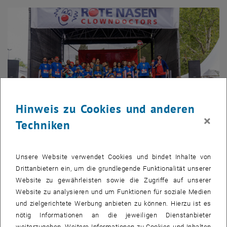
Hinweis zu Cookies und anderen
×
Techniken
Bild v
Unsere Website verwendet Cookies und bindet Inhalte von
© TU Wien
1 
Drittanbietern ein, um die grundlegende Funktionalität unserer
1/2 Bilder
Die Starter_innen der TU Wien.
Website zu gewährleisten sowie die Zugriffe auf unserer
Website zu analysieren und um Funktionen für soziale Medien
und zielgerichtete Werbung anbieten zu können. Hierzu ist es
nötig Informationen an die jeweiligen Dienstanbieter
Am Sonntag, den 11.9., fand im Wiener Prater ein
ROTER NASEN
, öffnet eine externe URL in einem neuen Fenster
weiterzugeben. Weitere Informationen zu Cookies und Inhalten
LAUF
unter reger Beteiligung der TU Wien statt, die bewährte