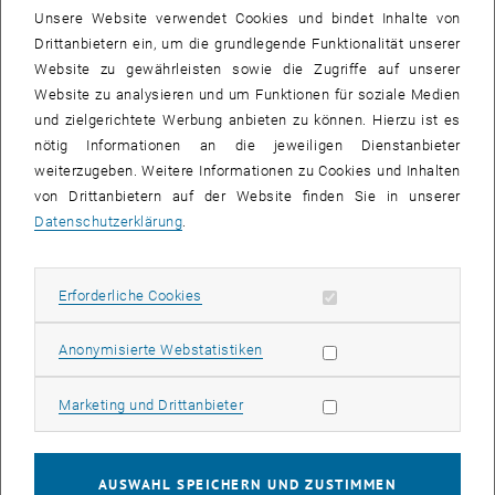
Unsere Website verwendet Cookies und bindet Inhalte von
Dieses Konzept wurde bautechnologisch bisher kaum erforscht:
Drittanbietern ein, um die grundlegende Funktionalität unserer
„Der Energiebedarf von Gebäuden lässt sich heute am Computer
Website zu gewährleisten sowie die Zugriffe auf unserer
sehr genau berechnen, besonders für Null- und Plus-Energie-Häuser
Website zu analysieren und um Funktionen für soziale Medien
ist das wichtig. Für die Planung von begrünten Fassaden fehlten
und zielgerichtete Werbung anbieten zu können. Hierzu ist es
bisher aber einfach verlässliche Daten und Simulationsmodelle“,
nötig Informationen an die jeweiligen Dienstanbieter
erklärt Azra Korjenic. Das möchte sie nun ändern: Durch die
weiterzugeben. Weitere Informationen zu Cookies und Inhalten
Sammlung von Messdaten soll es möglich werden, für ein
von Drittanbietern auf der Website finden Sie in unserer
bestimmtes Haus die energetisch optimale Lösung zu berechnen.
Datenschutzerklärung
.
Auch die strittige Frage des Kosten-Nutzen-Verhältnisses möchte
sie beantworten.
Erforderliche Cookies zulassen
Erforderliche Cookies
Außerdem gibt es wichtige bautechnische Fragen, die noch geklärt
werden müssen, damit der Fassadenbewuchs eine optimierte
Statistik Cookies zulassen
leistungsfähige, kostengünstige und dauerhafte Lösung für „Stadt
Anonymisierte Webstatistiken
der Zukunft“ wird: Wie kann man die Tröge verankern, ohne
zusätzliche Wärmebrücken zu schaffen? In welche Fällen reichen
Marketing Cookies zulassen
Marketing und Drittanbieter
einfache Kletterpflanzen aus, wo benötigt man ein ausgeklügeltes
Schichtsystem, um den richtigen Effekt zu erzielen?
„Die Auswahl der Pflanzen spielt natürlich eine wichtige Rolle“,
AUSWAHL SPEICHERN UND ZUSTIMMEN