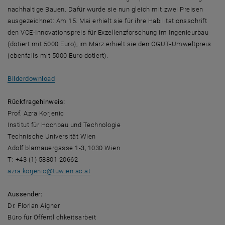
nachhaltige Bauen. Dafür wurde sie nun gleich mit zwei Preisen
ausgezeichnet: Am 15. Mai erhielt sie für ihre Habilitationsschrift
den VCE-Innovationspreis für Exzellenzforschung im Ingenieurbau
(dotiert mit 5000 Euro), im März erhielt sie den ÖGUT-Umweltpreis
(ebenfalls mit 5000 Euro dotiert).
, öffnet eine externe URL in einem neuen Fenster
Bilderdownload
Rückfragehinweis:
Prof. Azra Korjenic
Institut für Hochbau und Technologie
Technische Universität Wien
Adolf blamauergasse 1-3, 1030 Wien
T: +43 (1) 58801 20662
azra.korjenic
@
tuwien.ac.at
Aussender:
Dr. Florian Aigner
Büro für Öffentlichkeitsarbeit