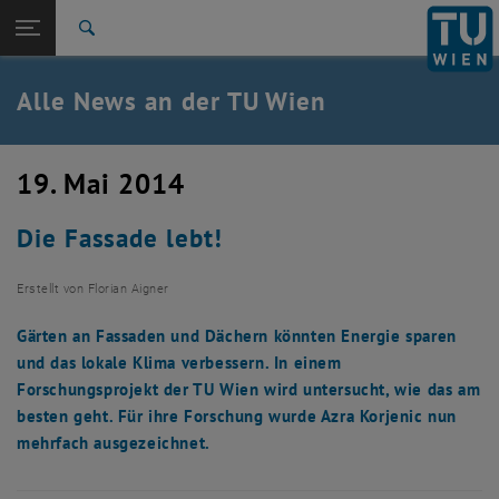
Studium
Seitennavigation öffnen
TU Login
Forschung
Suche
International
Quicklinks
Alle News an der TU Wien
Quicklinks-Menü umschalten
Karriere
Zur 1. Menü Ebene
Alle News
19. Mai 2014
Zurück zur letzten Ebene:
TU Wien Startseite
Zurück: Subseiten von TU Wien Startseite auflisten
Die Fassade lebt!
Übersicht
Erstellt von
Florian Aigner
Gärten an Fassaden und Dächern könnten Energie sparen
und das lokale Klima verbessern. In einem
Forschungsprojekt der TU Wien wird untersucht, wie das am
besten geht. Für ihre Forschung wurde Azra Korjenic nun
mehrfach ausgezeichnet.