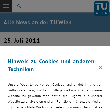
Studium
Seitennavigation öffnen
TU Login
Forschung
Suche
International
Quicklinks
Alle News an der TU Wien
Quicklinks-Menü umschalten
Karriere
Zur 1. Menü Ebene
Alle News
25. Juli 2011
Zurück zur letzten Ebene:
TU Wien Startseite
Zurück: Subseiten von TU Wien Startseite auflisten
Das war die KinderuniTechnik 2011
Übersicht
Hinweis zu Cookies und anderen
Erstellt von
Matthias Nowak
×
Techniken
Von 11. bis 15. Juli 2011 ging die KinderuniTechnik mit
Rekordteilnahme über die Bühne. Fast zweitausend Kinder
Unsere Website verwendet Cookies und bindet Inhalte von
löschten ihren Wissensdurst an der TU Wien.
Drittanbietern ein, um die grundlegende Funktionalität unserer
Website zu gewährleisten sowie die Zugriffe auf unserer
Die Bilder zu diesem Eintrag sind erst nach Login sichtbar.
Website zu analysieren und um Funktionen für soziale Medien
und zielgerichtete Werbung anbieten zu können. Hierzu ist es