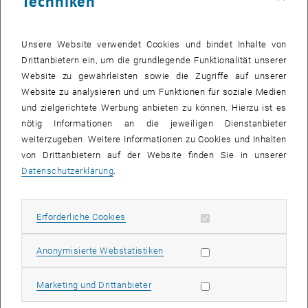
Techniken
Mit einer "innovativen" Aufwertung eines interessanten Bezirksteiles
haben sich 340 StudentInnen der Studienrichtung Architektur an der
TU Wien im Wintersemester 2006/07 auseinandergesetzt.
Unsere Website verwendet Cookies und bindet Inhalte von
Drittanbietern ein, um die grundlegende Funktionalität unserer
Insgesamt 28 BetreuerInnen des Institutes für Städtebau und
Website zu gewährleisten sowie die Zugriffe auf unserer
Landschaftsarchitektur haben mit der Unterstützung der
Website zu analysieren und um Funktionen für soziale Medien
Gebietsbetreuung Ottakring die StudentInnen bei ihrem
und zielgerichtete Werbung anbieten zu können. Hierzu ist es
Entwurfsprozess betreut. In Teams von 2-3 StudentInnen wurden die
nötig Informationen an die jeweiligen Dienstanbieter
städtebaulichen Konzepte in einem Zeitrahmen von 4 Monaten
weiterzugeben. Weitere Informationen zu Cookies und Inhalten
entwickelt. Diese Pflichtübung im 5. Semester bedeutete für sie
von Drittanbietern auf der Website finden Sie in unserer
eine erste Herangehensweise an städtebauliche Planungen im
Datenschutzerklärung
.
urbanen Gefüge und gab ihnen die Möglichkeit sich aus der
Perspektive des Stadtplaners mit den Problemen und Chancen
eines Stadtquartiers zu beschäftigen.
Erforderliche Cookies zulassen
Erforderliche Cookies
Die ausgestellten Entwürfe zeigen eine Auswahl der
Statistik Cookies zulassen
Anonymisierte Webstatistiken
interessantesten Beiträge und vermitteln unterschiedliche
Szenarien mit teilweise utopischen Ansätzen für den ehemaligen
Marketing Cookies zulassen
Marketing und Drittanbieter
Betriebsstandort.