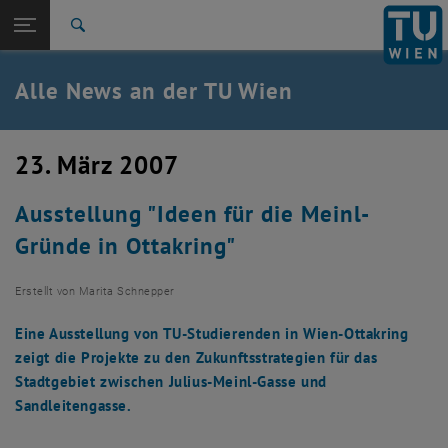
Studium
Seitennavigation öffnen
TU Login
Forschung
Suche
International
Quicklinks
Alle News an der TU Wien
Quicklinks-Menü umschalten
Karriere
Zur 1. Menü Ebene
Alle News
23. März 2007
Zurück zur letzten Ebene:
TU Wien Startseite
Zurück: Subseiten von TU Wien Startseite auflisten
Ausstellung "Ideen für die Meinl-
Übersicht
Gründe in Ottakring"
Erstellt von
Marita Schnepper
Eine Ausstellung von TU-Studierenden in Wien-Ottakring
zeigt die Projekte zu den Zukunftsstrategien für das
Stadtgebiet zwischen Julius-Meinl-Gasse und
Sandleitengasse.