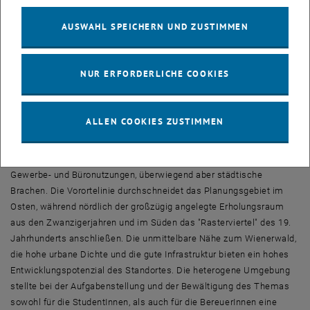
Planungsgebiet
AUSWAHL SPEICHERN UND ZUSTIMMEN
Das ausgewählte Planungsgebiet befindet sich im nordwestlichen
Teil des Bezirkes, direkt an der Grenze zu Hernals. Im Mittelpunkt
eines spannungsreichen Umfeldes liegt es nahe dem
NUR ERFORDERLICHE COOKIES
Biosphärenpark Wienerwald, in unmittelbarer Nähe zum
Sandleitenhof, zum Kongressbad mit dem angrenzenden Park,
sowie im Anschluss an die gründerzeitliche Bebauungsstruktur des
ALLEN COOKIES ZUSTIMMEN
16. Bezirks.
Auf dem Areal der Meinl-Gründe findet man noch Reste ehemaliger
Gewerbe- und Büronutzungen, überwiegend aber städtische
Brachen. Die Vorortelinie durchschneidet das Planungsgebiet im
Osten, während nördlich der großzügig angelegte Erholungsraum
aus den Zwanzigerjahren und im Süden das "Rasterviertel" des 19.
Jahrhunderts anschließen. Die unmittelbare Nähe zum Wienerwald,
die hohe urbane Dichte und die gute Infrastruktur bieten ein hohes
Entwicklungspotenzial des Standortes. Die heterogene Umgebung
stellte bei der Aufgabenstellung und der Bewältigung des Themas
sowohl für die StudentInnen, als auch für die BereuerInnen eine