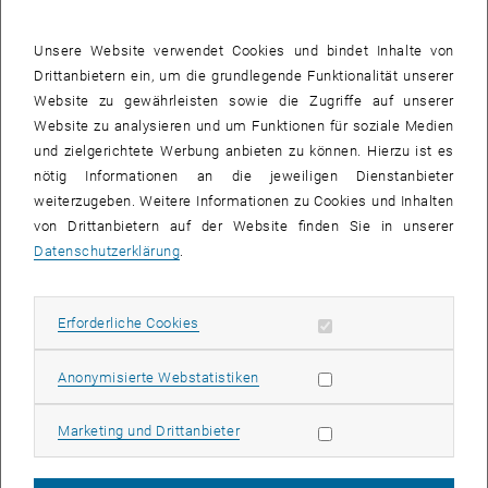
Unsere Website verwendet Cookies und bindet Inhalte von
Drittanbietern ein, um die grundlegende Funktionalität unserer
Website zu gewährleisten sowie die Zugriffe auf unserer
Website zu analysieren und um Funktionen für soziale Medien
Bild v
und zielgerichtete Werbung anbieten zu können. Hierzu ist es
© irissca - stock.adobe.com
nötig Informationen an die jeweiligen Dienstanbieter
weiterzugeben. Weitere Informationen zu Cookies und Inhalten
von Drittanbietern auf der Website finden Sie in unserer
Seit 1. Jänner 2025 bezieht die TU Wien an all ihren Standorten
Datenschutzerklärung
.
ausschließlich zertifizierten, erneuerbaren Grünstrom (UZ 46). Mit
dieser vollständigen Umstellung setzt die Universität einen
zentralen Meilenstein im Rahmen der Leistungsvereinbarung sowie
Erforderliche Cookies zulassen
Erforderliche Cookies
des fuTUre fit-Prozesses und leistet einen entscheidenden Beitrag
zu Ziel 6 „Nachhaltigkeit“.
Statistik Cookies zulassen
Anonymisierte Webstatistiken
Gleichzeitig unterstützt die TU Wien damit das 7. Sustainable
Development Goal (SDG) der Vereinten Nationen –
„Bezahlbare und
Marketing Cookies zulassen
Marketing und Drittanbieter
saubere Energie“
– und stärkt so eine der wichtigsten Grundlagen
globaler nachhaltiger Entwicklung. Durch die Grünstromumstellung