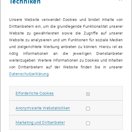
Techniken
Gest. 1.12.1972 in Wien
Margarete Garzuly. Tochter eines Oberinspektors der ungarischen
Unsere Website verwendet Cookies und bindet Inhalte von
Fluss- und Seeschifffahrtsgesellschaft, besuchte in Bratislava eine
Drittanbietern ein, um die grundlegende Funktionalität unserer
Mädchenmittelschule und die Lehrerinnenbildungsanstalt und legte
Website zu gewährleisten sowie die Zugriffe auf unserer
dann als Externe die Realschulmatura ab.
Website zu analysieren und um Funktionen für soziale Medien
und zielgerichtete Werbung anbieten zu können. Hierzu ist es
nötig Informationen an die jeweiligen Dienstanbieter
Professorin Janke-Garzuly im Kurzinterview
weiterzugeben. Weitere Informationen zu Cookies und Inhalten
von Drittanbietern auf der Website finden Sie in unserer
Datenschutzerklärung
.
Ihr Studium und eventuell Ihre spezielle Studienrichtung
Was war ihr Forschungsschwerpunkt und wie ist sie zu ihm
Erforderliche Cookies zulassen
Erforderliche Cookies
gekommen?
Statistik Cookies zulassen
Anonymisierte Webstatistiken
Was waren wichtige Ereignisse, Personen oder
Gegebenheiten, die ihren wissenschaftlichen/beruflichen
Marketing Cookies zulassen
Marketing und Drittanbieter
Weg begleitet haben?