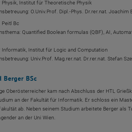
r Physik, Institut für Theoretische Physik
nsbetreuung: O.Univ.Prof. Dipl.-Phys. Dr.rer.nat. Joachim
Peitl Bc
onsthema:
Quantified Boolean formulas (QBF), AI, Automa
 Informatik, Institut für
Logic and Computation
nsbetreuung: Univ.Prof. Mag.rer.nat. Dr.rer.nat. Stefan Sz
d Berger BSc
ige Oberösterreicher kam nach Abschluss der HTL Grießk
udium an der Fakultät für Informatik. Er schloss ein Mas
Fakultät ab. Neben seinem Studium arbeitete Berger als T
agender an der Uni Wien.