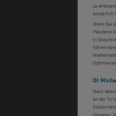
zu entspann
körperlich 
Wenn Sie si
Plauderei b
In Geschic
führen könn
Mathematik
Optimierung
DI Micha
Nach Absch
an der TU 
Doktorrats
Singapur. W