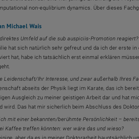
mputational non-equlibrium dynamics
. Über dieses Fachg
an Michael Wais
 direktes Umfeld auf die sub auspiciis-Promotion reagiert?
ie hat sich natürlich sehr gefreut und da ich der erste in d
ert hat, habe ich tatsächlich erst einmal erklären müss
geht.
re Leidenschaft/Ihr Interesse, und zwar außerhalb Ihres F
nschaft abseits der Physik liegt im Karate, das ich bereit
igen Ausgleich zu meiner geistigen Arbeit dar und hat mi
d wird. Das hat mir sicherlich beim Abschluss des Doktor
ch mit einer bekannten/berühmte Persönlichkeit – bereits
ei Kaffee treffen könnten: wer wäre das und wieso?
 einige, aber da es in meiner Doktorarbeit hauptsächlich