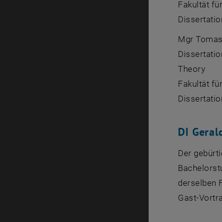
Fakultät fü
Dissertatio
Mgr Tomas 
Dissertati
Theory
Fakultät für
Dissertatio
DI Geral
Der gebürt
Bachelorst
derselben 
Gast-Vortr