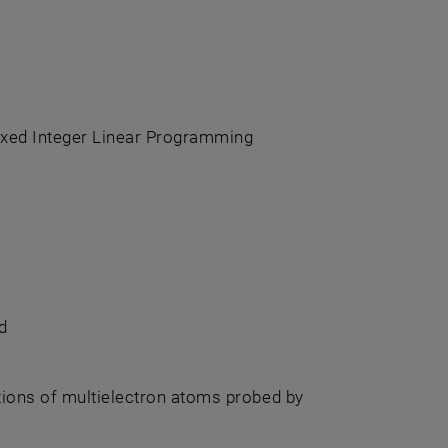
g
xed Integer Linear Programming
d
utions of multielectron atoms probed by