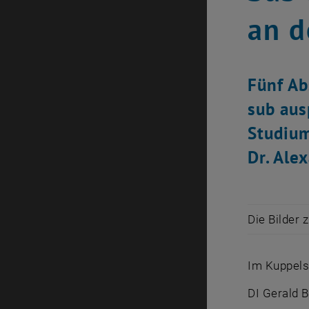
an d
Fünf Ab
sub aus
Studium
Dr. Ale
Die Bilder 
Im Kuppels
DI Gerald 