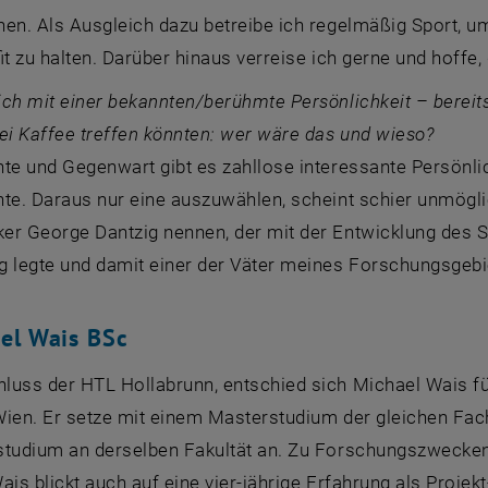
en. Als Ausgleich dazu betreibe ich regelmäßig Sport, u
fit zu halten. Darüber hinaus verreise ich gerne und hoffe
ch mit einer bekannten/berühmte Persönlichkeit – bereits
ei Kaffee treffen könnten: wer wäre das und wieso?
hte und Gegenwart gibt es zahllose interessante Persönl
te. Daraus nur eine auszuwählen, scheint schier unmöglic
er George Dantzig nennen, der mit der Entwicklung des Si
 legte und damit einer der Väter meines Forschungsgebie
el Wais BSc
luss der HTL Hollabrunn, entschied sich Michael Wais für
Wien. Er setze mit einem Masterstudium der gleichen Fac
studium an derselben Fakultät an. Zu Forschungszwecken 
ais blickt auch auf eine vier-jährige Erfahrung als Projek