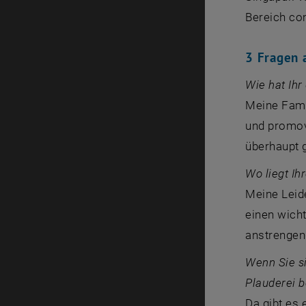
Bereich
co
3 Fragen 
Wie hat Ihr
Meine Famil
und promovi
überhaupt 
Wo liegt Ih
Meine Leide
einen wicht
anstrengen
Wenn Sie si
Plauderei b
Da gibt es