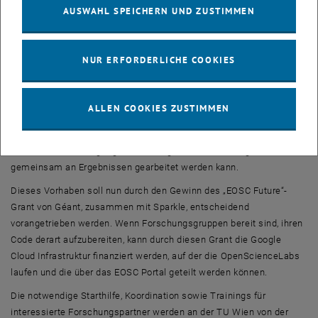
AUSWAHL SPEICHERN UND ZUSTIMMEN
in denen man einen Code platzieren und anderen Leuten darauf
Zugriff gewähren kann. Der Code kann dann sofort und unmittelbar
verwendet werden. Man kann etwa direkt in der
Cloud
einfache oder
NUR ERFORDERLICHE COOKIES
weniger rechenintensive Anwendungsfälle ausprobieren, um den
Umgang mit dem
Code
zu lernen und vielleicht zu entscheiden, ob
es sich lohnt, ihn dann für echte wissenschaftliche Simulationen
ALLEN COOKIES ZUSTIMMEN
auf einem Großrechner zu installieren.
Somit wird eine weltumspannende Zusammenarbeit möglich, durch
die anderen der Umgang mit dem eigenen Code nähergebracht oder
gemeinsam an Ergebnissen gearbeitet werden kann.
Dieses Vorhaben soll nun durch den Gewinn des „EOSC
Future“-
Grant
von Géant, zusammen mit Sparkle, entscheidend
vorangetrieben werden. Wenn Forschungsgruppen bereit sind, ihren
Code derart aufzubereiten, kann durch diesen Grant die Google
Cloud Infrastruktur finanziert werden, auf der die
OpenScienceLabs
laufen und die über das EOSC Portal geteilt werden können.
Die notwendige Starthilfe, Koordination sowie Trainings für
interessierte Forschungspartner werden an der TU Wien von der