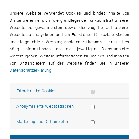
gleichzeitig beschäftigen.
Unsere Website verwendet Cookies und bindet Inhalte von
Solche
Computercodes
mit anderen zu teilen – etwa mit
Drittanbietern ein, um die grundlegende Funktionalität unserer
FachkollegInnen anderer Forschungsgruppen – ist oft sehr
Website zu gewährleisten sowie die Zugriffe auf unserer
schwierig: Es reicht nicht, den
Code
weiterzugeben und darauf zu
Website zu analysieren und um Funktionen für soziale Medien
vertrauen, dass jemand anderer ihn ordnungsgemäß zum Laufen
und zielgerichtete Werbung anbieten zu können. Hierzu ist es
bringen kann. Meist ist die korrekte Installation und Compilierung
nötig Informationen an die jeweiligen Dienstanbieter
kompliziert, zeitaufwendig, umständlich und nicht auf einfache
weiterzugeben. Weitere Informationen zu Cookies und Inhalten
Weise verifizierbar.
von Drittanbietern auf der Website finden Sie in unserer
Aufgrund solcher Schwierigkeiten kommt es leider oft vor, dass
Datenschutzerklärung
.
Wissenschaftler_innen darauf verzichten,
Codes
weiterzugeben
oder mit anderen zu teilen. Das ist schade, weil gerade komplizierte
wissenschaftliche Aufgaben oft nur durch intensive
Erforderliche Cookies zulassen
Erforderliche Cookies
Zusammenarbeit lösbar sind.
Statistik Cookies zulassen
Anonymisierte Webstatistiken
OpenScienceLabs
in der European
Open Science Cloud
-
Zusammenarbeit erleichtern
Marketing Cookies zulassen
Marketing und Drittanbieter
Eine bessere und einfachere Zusammenarbeit soll nun durch
sogenannte „OpenScienceLabs for High Performance Computing“
ermöglicht werden. Dabei handelt es sich um
Cloud
-Umgebungen,