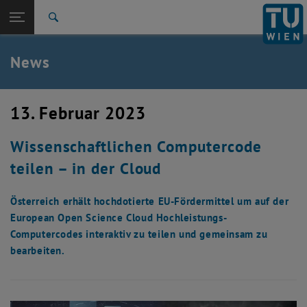
Studium
Seitennavigation öffnen
EN
TU Login
Forschung
Suche
International
Quicklinks
News
Quicklinks-Menü umschalten
Karriere
Zur 1. Menü Ebene
TU Wien
13. Februar 2023
Zurück zur letzten Ebene:
Aktuelles
Zurück: Subseiten von Aktuelles auflisten
Wissenschaftlichen Computercode
News
teilen – in der Cloud
Österreich erhält hochdotierte EU-Fördermittel um auf der
European Open Science Cloud Hochleistungs-
Computercodes interaktiv zu teilen und gemeinsam zu
bearbeiten.