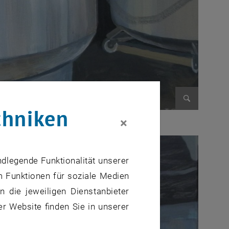
chniken
Bild vergr
×
ndlegende Funktionalität unserer
m Funktionen für soziale Medien
 die jeweiligen Dienstanbieter
er Website finden Sie in unserer