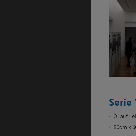
Serie
Öl auf L
80cm x 6