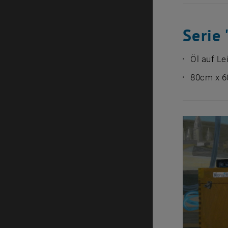
Serie 
Öl auf L
80cm x 