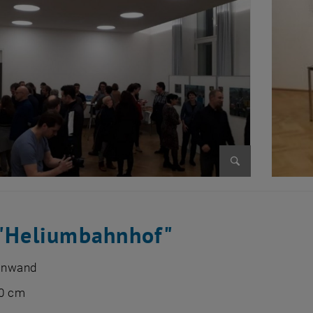
Bild vergrößer
 "Heliumbahnhof"
einwand
0 cm