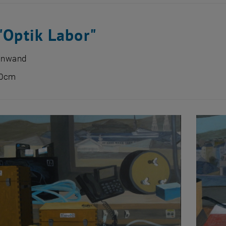
"Optik Labor"
einwand
60cm