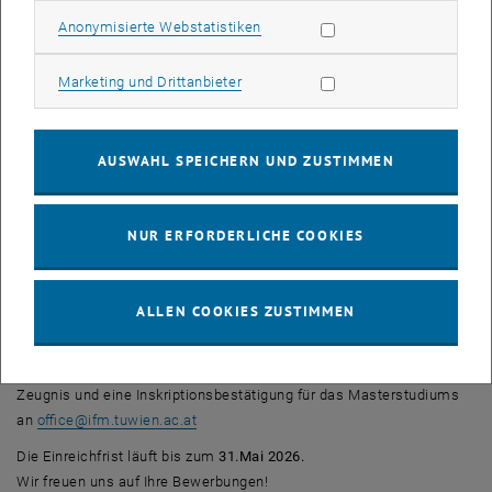
Sie lernen die Methoden nicht nur durch Vorlesungen, sondern durch
Statistik Cookies zulassen
Anonymisierte Webstatistiken
Anwendung an einem Praxisbeispiel: Problem-based learning vom
Feinsten
Marketing Cookies zulassen
Marketing und Drittanbieter
Das AREConsoritum, bestehend aus Burghauptmannschaft
Österreich, BIG Bundesimmobiliengesellschaft und der Simacek
Gruppe, stellen das Thema der Challenge – Innovative Lösungen
AUSWAHL SPEICHERN UND ZUSTIMMEN
und neue Ansätze für die Immobilienbranche.
Diese Unternehmen unterstützen auch die gesamte Challenge
(Kurs- und Reisekosten, etc.).
NUR ERFORDERLICHE COOKIES
Teilnehmende TU-Student*Innen an der Challenge 2023/24:
Johanna Humer, Marco Liberto, Harald Moritz und Vera Schwarz
ALLEN COOKIES ZUSTIMMEN
Bewerben Sie sich jetzt für die Challenge:
Senden Sie Ihren Lebenslauf, Motivationsschreiben, Bachelor
Zeugnis und eine Inskriptionsbestätigung für das Masterstudiums
an
office
@
ifm.tuwien.ac.at
Die Einreichfrist läuft bis zum
31.Mai 2026.
Wir freuen uns auf Ihre Bewerbungen!