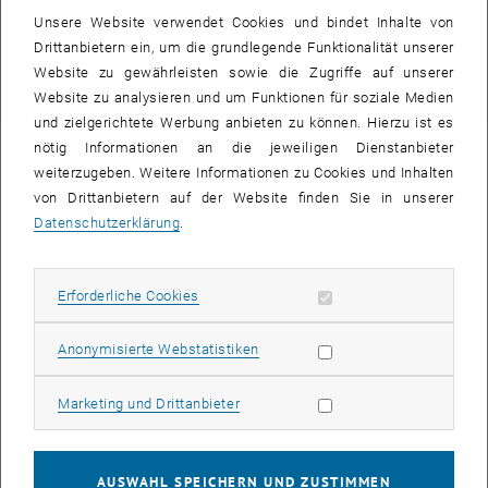
Unsere Website verwendet Cookies und bindet Inhalte von
Links
Drittanbietern ein, um die grundlegende Funktionalität unserer
Website zu gewährleisten sowie die Zugriffe auf unserer
TISS Visitenkarte
Website zu analysieren und um Funktionen für soziale Medien
und zielgerichtete Werbung anbieten zu können. Hierzu ist es
nötig Informationen an die jeweiligen Dienstanbieter
Forschungsinteressen
weiterzugeben. Weitere Informationen zu Cookies und Inhalten
von Drittanbietern auf der Website finden Sie in unserer
Soziologie der Arbeit und Digitalisierung
Datenschutzerklärung
.
Feministische Theorie und Organisation
Qualitative Forschungsmethoden
Erforderliche Cookies zulassen
Erforderliche Cookies
Ausbildung und Studium
Doktoratsstudium in Wirtschafts- und Sozialwissenschaften
,
Statistik Cookies zulassen
Anonymisierte Webstatistiken
Technische Universität Wien, seit Oktober 2020
Master of Arts in Soziologie
, Universität Wien, Oktober 2016 - Januar
Marketing Cookies zulassen
Marketing und Drittanbieter
2020
Masterarbeit: "Auftrag Arbeitsmarktintegration – Arbeit in
Non-Profit-
Organisationen zwischen Anspruch und Wirklichkeit"
AUSWAHL SPEICHERN UND ZUSTIMMEN