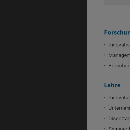
Forschu
Innovat
Manageme
Forschun
Lehre
Innovati
Unterneh
Dissertan
Seminar 