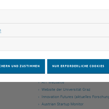
Telefon: +43 664 8157956
rliche Cookies zulassen
karl-heinz.leitner
@
tuwien.ac.at
Statistik Cookies zulassen
n
n
Sprechstunde nach Vereinbarung
rketing Cookies zulassen
TISS
CHERN UND ZUSTIMMEN
NUR ERFORDERLICHE COOKIES
Curriculum Vitae
AIT-TU Wissens- und Talententwicklung
AIT Webseite
Website der Universität Graz
Innovation Futures (aktuelles Forschun
Austrian Startup Monitor