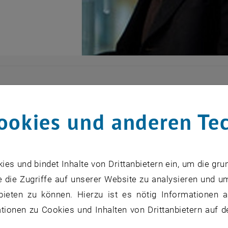
Prof. Dr. Karl-Heinz Leitner
ookies und anderen Te
gen in Innovationsmanagement und Unternehmensgründ
 Wissenschaftler beim AIT Austrian Institute of Technol
r für Innovationsmanagement am Zentrum für Entreprene
s und bindet Inhalte von Drittanbietern ein, um die gru
AIT) des Programms "Organising Innovation and Emerging
 die Zugriffe auf unserer Website zu analysieren und u
ent Programme", das von AIT und TU organisiert wird
bieten zu können. Hierzu ist es nötig Informationen an
ionen zu Cookies und Inhalten von Drittanbietern auf d