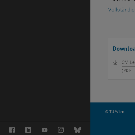
Vollständi
Downlo
CV_Le
(
PDF
© TU Wien
#
Facebook
LinkedIn
YouTube
Instagram
Bluesky
40175