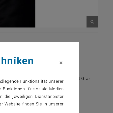
Bild vergr
chniken
ung
×
ogy
urship und angewandte BWL, Universität Graz
ndlegende Funktionalität unserer
 Technologies - Knowledge and Talent
m Funktionen für soziale Medien
 die jeweiligen Dienstanbieter
er Website finden Sie in unserer