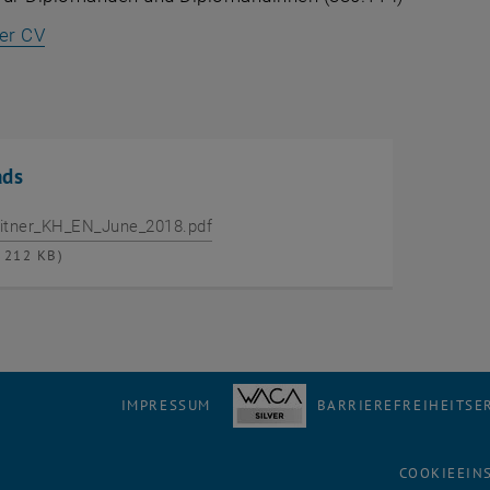
, öffnet eine externe URL in einem neuen Fenster
ger CV
ads
itner_KH_EN_June_2018.pdf
212 KB)
IMPRESSUM
BARRIEREFREIHEITS
COOKIEEIN