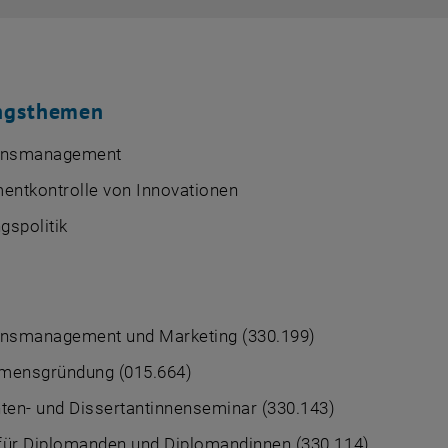
ngsthemen
ionsmanagement
ntkontrolle von Innovationen
gspolitik
onsmanagement und Marketing (330.199)
mensgründung (015.664)
ten- und Dissertantinnenseminar (330.143)
für Diplomanden und Diplomandinnen (330.114)