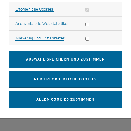
DATENSCHUTZERKLÄRUNG (PDF)
Erforderliche Cookies zulassen
Erforderliche Cookies
Statistik Cookies zulassen
Anonymisierte Webstatistiken
COOKIEEINSTELLUNGEN
Marketing Cookies zulassen
Marketing und Drittanbieter
© TU Wien
# 77141
AUSWAHL SPEICHERN UND ZUSTIMMEN
NUR ERFORDERLICHE COOKIES
ALLEN COOKIES ZUSTIMMEN