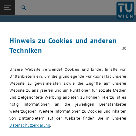
Studium
Seitennavigation öffnen
EN
TU Login
Forschung
Suche
International
Quicklinks
Veranstaltungen
Quicklinks-Menü umschalten
Karriere
Hinweis zu Cookies und anderen
Zur 1. Menü Ebene
E311-Institut für Fertigungstechnik und Photonische
×
IFT
Techniken
Technologien
Zurück zur letzten Ebene:
E311-Institut für Fertigungstechnik
Zurück: Subseiten von E311-Institut für Fertigungstechnik und Photoni
VERANSTALTUNGEN VOM 15. JULI 2026
und Photonische Technologien
Unsere Website verwendet Cookies und bindet Inhalte von
Drittanbietern ein, um die grundlegende Funktionalität unserer
Veranstaltungen
Es gibt keine Veranstaltungen in der aktuellen Ansicht.
Website zu gewährleisten sowie die Zugriffe auf unserer
Website zu analysieren und um Funktionen für soziale Medien
und zielgerichtete Werbung anbieten zu können. Hierzu ist es
IMPRESSUM
nötig Informationen an die jeweiligen Dienstanbieter
weiterzugeben. Weitere Informationen zu Cookies und Inhalten
von Drittanbietern auf der Website finden Sie in unserer
BARRIEREFREIHEITSERKLÄRUNG
Datenschutzerklärung
.