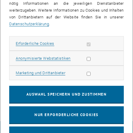
21
22
23
24
25
26
27
nötig Informationen an die jeweiligen Dienstanbieter
21 Juli 2025
22 Juli 2025
23 Juli 2025
24 Juli 2025
25 Juli 2025
26 Juli 2025
27 Juli 2025
weiterzugeben. Weitere Informationen zu Cookies und Inhalten
28
29
30
31
1
2
3
von Drittanbietern auf der Website finden Sie in unserer
28 Juli 2025
29 Juli 2025
30 Juli 2025
31 Juli 2025
1 August 2025
2 August 2025
3 August 2025
Datenschutzerklärung
.
Erforderliche Cookies zulassen
Erforderliche Cookies
EVENT HINZUFÜGEN
Statistik Cookies zulassen
Anonymisierte Webstatistiken
Such
Marketing Cookies zulassen
Marketing und Drittanbieter
VERANSTALTUNGEN AM 27. JULI 2025
AUSWAHL SPEICHERN UND ZUSTIMMEN
Es gibt keine Veranstaltungen in der aktuellen Ansicht.
NUR ERFORDERLICHE COOKIES
IMPRESSUM