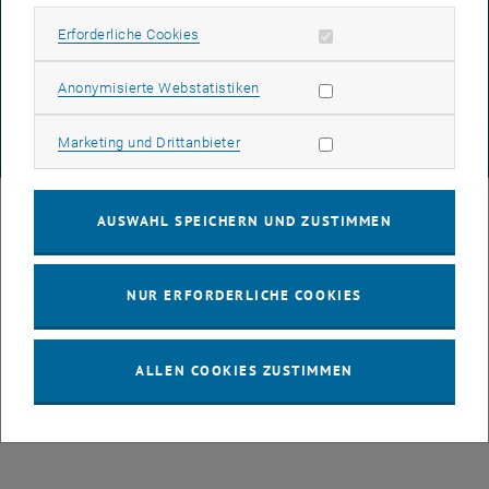
DATENSCHUTZERKLÄRUNG (PDF)
Erforderliche Cookies zulassen
Erforderliche Cookies
Statistik Cookies zulassen
Anonymisierte Webstatistiken
COOKIEEINSTELLUNGEN
Marketing Cookies zulassen
Marketing und Drittanbieter
© TU Wien
# 77141
AUSWAHL SPEICHERN UND ZUSTIMMEN
NUR ERFORDERLICHE COOKIES
ALLEN COOKIES ZUSTIMMEN