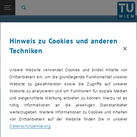
Studium
Seitennavigation öffnen
EN
TU Login
Forschung
Suche
International
Quicklinks
Veranstaltungen
Quicklinks-Menü umschalten
Karriere
Hinweis zu Cookies und anderen
Zur 1. Menü Ebene
E311-Institut für Fertigungstechnik und Photonische
×
IFT
Techniken
Technologien
Zurück zur letzten Ebene:
E311-Institut für Fertigungstechnik
Zurück: Subseiten von E311-Institut für Fertigungstechnik und Photoni
VERANSTALTUNGEN VOM 15. JULI 2026
und Photonische Technologien
Unsere Website verwendet Cookies und bindet Inhalte von
Drittanbietern ein, um die grundlegende Funktionalität unserer
Veranstaltungen
Es gibt keine Veranstaltungen in der aktuellen Ansicht.
Website zu gewährleisten sowie die Zugriffe auf unserer
Website zu analysieren und um Funktionen für soziale Medien
und zielgerichtete Werbung anbieten zu können. Hierzu ist es
IMPRESSUM
nötig Informationen an die jeweiligen Dienstanbieter
weiterzugeben. Weitere Informationen zu Cookies und Inhalten
von Drittanbietern auf der Website finden Sie in unserer
BARRIEREFREIHEITSERKLÄRUNG
Datenschutzerklärung
.