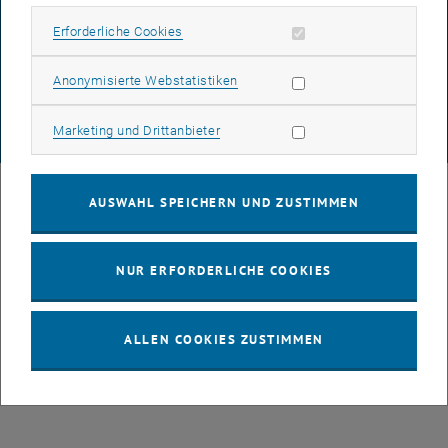
DATENSCHUTZERKLÄRUNG (PDF)
Erforderliche Cookies zulassen
Erforderliche Cookies
Statistik Cookies zulassen
Anonymisierte Webstatistiken
COOKIEEINSTELLUNGEN
Marketing Cookies zulassen
Marketing und Drittanbieter
© TU Wien
# 77141
AUSWAHL SPEICHERN UND ZUSTIMMEN
NUR ERFORDERLICHE COOKIES
ALLEN COOKIES ZUSTIMMEN