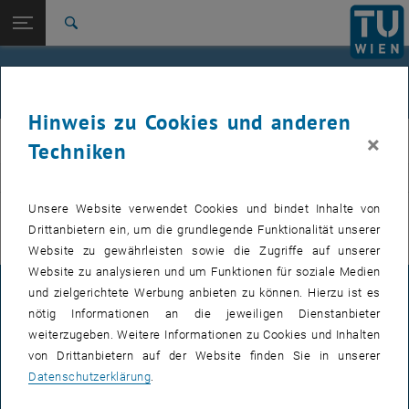
Studium
Seitennavigation öffnen
EN
TU Login
Forschung
Suche
International
Quicklinks
Veranstaltungen
Quicklinks-Menü umschalten
Karriere
Hinweis zu Cookies und anderen
Zur 1. Menü Ebene
E311-Institut für Fertigungstechnik und Photonische
×
IFT
Techniken
Technologien
Zurück zur letzten Ebene:
E311-Institut für Fertigungstechnik
Zurück: Subseiten von E311-Institut für Fertigungstechnik und Photoni
VERANSTALTUNGEN VOM 20. JULI 2026
und Photonische Technologien
Unsere Website verwendet Cookies und bindet Inhalte von
Drittanbietern ein, um die grundlegende Funktionalität unserer
Veranstaltungen
Es gibt keine Veranstaltungen in der aktuellen Ansicht.
Website zu gewährleisten sowie die Zugriffe auf unserer
Website zu analysieren und um Funktionen für soziale Medien
und zielgerichtete Werbung anbieten zu können. Hierzu ist es
IMPRESSUM
nötig Informationen an die jeweiligen Dienstanbieter
weiterzugeben. Weitere Informationen zu Cookies und Inhalten
von Drittanbietern auf der Website finden Sie in unserer
BARRIEREFREIHEITSERKLÄRUNG
Datenschutzerklärung
.