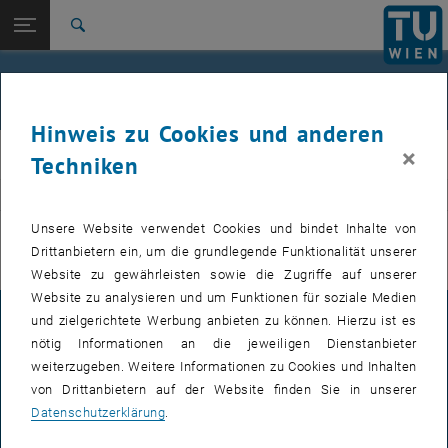
Studium
Seitennavigation öffnen
EN
TU Login
Forschung
Suche
International
Quicklinks
Veranstaltungen
Quicklinks-Menü umschalten
Karriere
Hinweis zu Cookies und anderen
Zur 1. Menü Ebene
E311-Institut für Fertigungstechnik und Photonische
×
IFT
Techniken
Technologien
Zurück zur letzten Ebene:
E311-Institut für Fertigungstechnik
Zurück: Subseiten von E311-Institut für Fertigungstechnik und Photoni
VERANSTALTUNGEN VOM 21. JULI 2026
und Photonische Technologien
Unsere Website verwendet Cookies und bindet Inhalte von
Drittanbietern ein, um die grundlegende Funktionalität unserer
Veranstaltungen
Es gibt keine Veranstaltungen in der aktuellen Ansicht.
Website zu gewährleisten sowie die Zugriffe auf unserer
Website zu analysieren und um Funktionen für soziale Medien
und zielgerichtete Werbung anbieten zu können. Hierzu ist es
IMPRESSUM
nötig Informationen an die jeweiligen Dienstanbieter
weiterzugeben. Weitere Informationen zu Cookies und Inhalten
von Drittanbietern auf der Website finden Sie in unserer
BARRIEREFREIHEITSERKLÄRUNG
Datenschutzerklärung
.