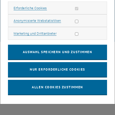
DATENSCHUTZERKLÄRUNG (PDF)
Erforderliche Cookies zulassen
Erforderliche Cookies
Statistik Cookies zulassen
Anonymisierte Webstatistiken
COOKIEEINSTELLUNGEN
Marketing Cookies zulassen
Marketing und Drittanbieter
© TU Wien
# 77141
AUSWAHL SPEICHERN UND ZUSTIMMEN
NUR ERFORDERLICHE COOKIES
ALLEN COOKIES ZUSTIMMEN