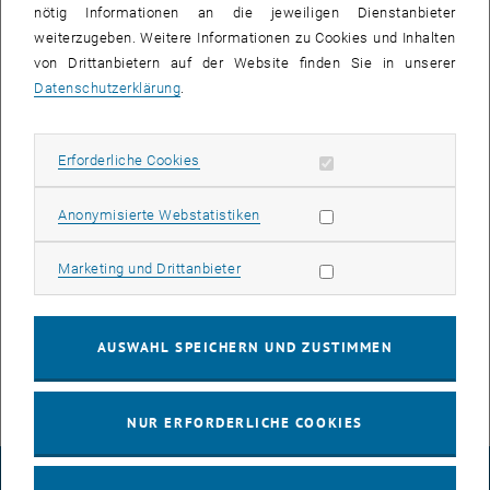
20
21
22
23
24
25
26
nötig Informationen an die jeweiligen Dienstanbieter
20 November 2023
21 November 2023
22 November 2023
23 November 2023
24 November 2023
25 November 2023
26 November 2023
weiterzugeben. Weitere Informationen zu Cookies und Inhalten
27
28
29
30
1
2
3
von Drittanbietern auf der Website finden Sie in unserer
27 November 2023
28 November 2023
29 November 2023
30 November 2023
1 Dezember 2023
2 Dezember 2023
3 Dezember 2023
Datenschutzerklärung
.
Erforderliche Cookies zulassen
Erforderliche Cookies
EVENT HINZUFÜGEN
Statistik Cookies zulassen
Anonymisierte Webstatistiken
Such
Marketing Cookies zulassen
Marketing und Drittanbieter
VERANSTALTUNGEN AM 24. NOVEMBER 2023
AUSWAHL SPEICHERN UND ZUSTIMMEN
Es gibt keine Veranstaltungen in der aktuellen Ansicht.
NUR ERFORDERLICHE COOKIES
IMPRESSUM