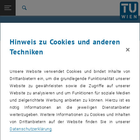
Studium
Seitennavigation öffnen
EN
TU Login
Forschung
Suche
International
Quicklinks
Offene Stellen
Quicklinks-Menü umschalten
Karriere
Hinweis zu Cookies und anderen
Zur 1. Menü Ebene
E302-Institut für Energietechnik und Thermodynamik
×
IET
Techniken
Zurück zur letzten Ebene:
E302-Institut für Energietechnik und
Zurück: Subseiten von E302-Institut für Energietechnik und Thermodyn
Thermodynamik
Besuchen Sie das
Karriereportal
für alle aktuellen Ausschreibungen
Unsere Website verwendet Cookies und bindet Inhalte von
Jobs
an der TU Wien. Unterstehend finden Sie interessante
Drittanbietern ein, um die grundlegende Funktionalität unserer
Ausschreibungen des Instituts für Energietechnik und
Website zu gewährleisten sowie die Zugriffe auf unserer
Thermodynamik sowie unserer Partner:
Website zu analysieren und um Funktionen für soziale Medien
und zielgerichtete Werbung anbieten zu können. Hierzu ist es
nötig Informationen an die jeweiligen Dienstanbieter
Kontakt
weiterzugeben. Weitere Informationen zu Cookies und Inhalten
von Drittanbietern auf der Website finden Sie in unserer
Datenschutzerklärung
.
TU Wien