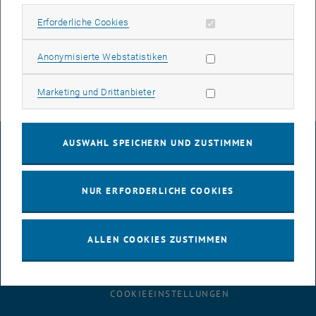
Institut für Energietechnik und Thermodynamik
Erforderliche Cookies zulassen
, öffnet eine 
Erforderliche Cookies
Getreidemarkt 9 / E302/ BA / 3. und 4. Stock
A-1060 Wien
Statistik Cookies zulassen
Anonymisierte Webstatistiken
Telefon:
+43 1 58801 302501
E-Mail:
sekretariat+e302
@
tuwien.ac.at
Marketing Cookies zulassen
Marketing und Drittanbieter
AUSWAHL SPEICHERN UND ZUSTIMMEN
IMPRESSUM
NUR ERFORDERLICHE COOKIES
BARRIEREFREIHEITSERKLÄRUNG
ALLEN COOKIES ZUSTIMMEN
DATENSCHUTZERKLÄRUNG (PDF)
COOKIEEINSTELLUNGEN