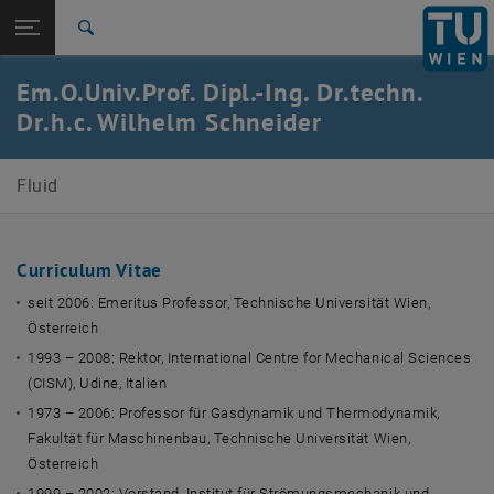
Studium
Seitennavigation öffnen
EN
TU Login
Forschung
Suche
International
Em.O.Univ.Prof. Dipl.-Ing. Dr.techn.
Quicklinks
Quicklinks-Menü umschalten
Karriere
Dr.h.c. Wilhelm Schneider
Zur 1. Menü Ebene
E322-Institut für Strömungsmechanik und
Fluid
Wärmeübertragung
Zurück zur letzten Ebene:
Team
Zurück: Subseiten von Team auflisten
Wilhelm Schneider
Curriculum Vitae
seit 2006: Emeritus Professor, Technische Universität Wien,
Österreich
1993 – 2008: Rektor, International Centre for Mechanical Sciences
(CISM), Udine, Italien
1973 – 2006: Professor für Gasdynamik und Thermodynamik,
Fakultät für Maschinenbau, Technische Universität Wien,
Österreich
1999 – 2002: Vorstand, Institut für Strömungsmechanik und