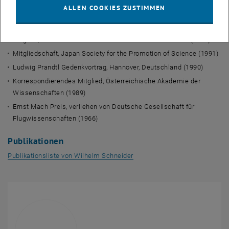
Faxén Vortrag, Stockholm, Schweden (1999)
ALLEN COOKIES ZUSTIMMEN
Verfahrenstechnik-Knopf der Technischen Universität Wien,
Österreich (1999)
Mitglied, Österreichische Akademie der Wissenschaften (1995)
Mitgliedschaft, Japan Society for the Promotion of Science (1991)
Ludwig Prandtl Gedenkvortrag, Hannover, Deutschland (1990)
Korrespondierendes Mitglied, Österreichische Akademie der
Wissenschaften (1989)
Ernst Mach Preis, verliehen von Deutsche Gesellschaft für
Flugwissenschaften (1966)
Publikationen
, öffnet eine externe URL in e
Publikationsliste von Wilhelm Schneider