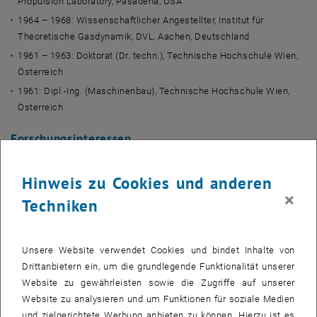
Propulsion Laboratory, Pasadena, USA
1964 – 1968: Wissenschaftlicher Angestellter, Institut für
Theoretische Gasdynamik, DVL, Aachen, Deutschland
1961 – 1963: Doktorat (Dr. techn.), Technische Hochschule Wien,
Österreich
1961: Dipl.-Ing. (Maschinenbau), Technische Hochschule Wien,
Österreich
Forschungsinteressen
Überschall- und Hyperschallströmung
Hinweis zu Cookies und anderen
Strahlungsgasdynamik
×
Wellenausbreitung in Fluiden
Techniken
Freistrahlen, Rauchschwaden und freie Scherschichten (laminar
oder turbulent)
Unsere Website verwendet Cookies und bindet Inhalte von
Wandgebundene turbulente Strömungen
Drittanbietern ein, um die grundlegende Funktionalität unserer
Turbulente Strömungen mit freier Oberfläche
Website zu gewährleisten sowie die Zugriffe auf unserer
Natürliche und gemischte Konvektionsströmungen
Website zu analysieren und um Funktionen für soziale Medien
Kondensation und Verdampfung
und zielgerichtete Werbung anbieten zu können. Hierzu ist es