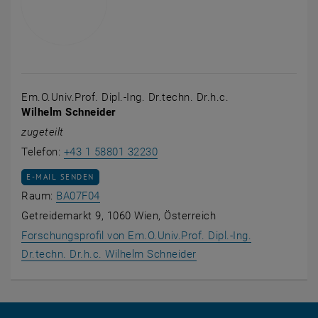
Em.O.Univ.Prof. Dipl.-Ing. Dr.techn. Dr.h.c.
Wilhelm Schneider
zugeteilt
Wilhelm Schneider anrufen
Telefon:
+43 1 58801 32230
E-MAIL AN WILHELM SCHNEIDER SENDEN
E-MAIL SENDEN
Raum BA07F04 auf der Karte anzeigen , öff
Raum:
BA07F04
Getreidemarkt 9, 1060 Wien, Österreich
Forschungsprofil von Em.O.Univ.Prof. Dipl.-Ing.
, öffnet eine externe UR
Dr.techn. Dr.h.c. Wilhelm Schneider