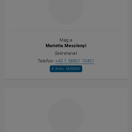
Mag.a
Marietta Meszlenyi
Sekretariat
Marietta Meszleny
Telefon:
+43 1 58801 10401
E-MAIL AN MARIETTA MESZLENYI SENDEN
E-MAIL SENDEN