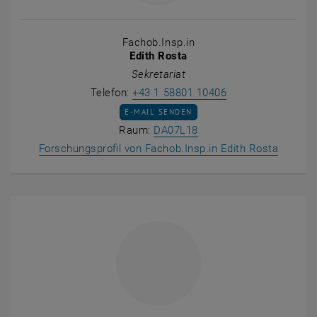
Fachob.Insp.in
Edith Rosta
Sekretariat
Edith Rosta anruf
Telefon:
+43 1 58801 10406
E-MAIL AN EDITH ROSTA SENDEN
E-MAIL SENDEN
Raum DA07L18 auf der K
Raum:
DA07L18
, öffne
Forschungsprofil von Fachob.Insp.in Edith Rosta