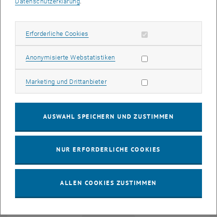
Datenschutzerklärung
.
Erforderliche Cookies zulassen
Erforderliche Cookies
Statistik Cookies zulassen
Anonymisierte Webstatistiken
Marketing Cookies zulassen
Marketing und Drittanbieter
Univ.Ass. Dr.rer.nat.
Jonas Knörr
MSc
AUSWAHL SPEICHERN UND ZUSTIMMEN
Assistent
E-MAIL AN JONAS KNÖRR SENDEN
E-MAIL SENDEN
Raum DA05A09 auf der K
Raum:
DA05A09
NUR ERFORDERLICHE COOKIES
ALLEN COOKIES ZUSTIMMEN