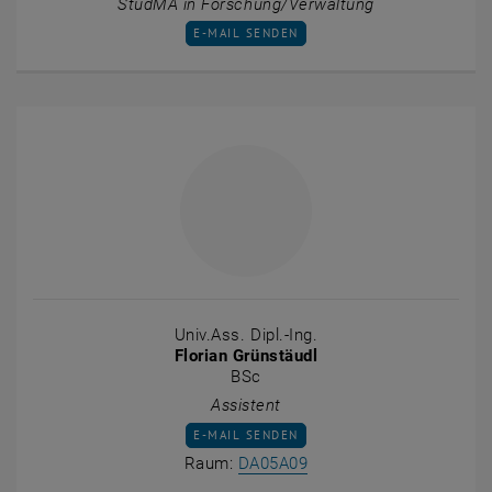
StudMA in Forschung/Verwaltung
E-MAIL AN CATHERINE PASCALE BLEY SENDE
E-MAIL SENDEN
Univ.Ass. Dipl.-Ing.
Florian Grünstäudl
BSc
Assistent
E-MAIL AN FLORIAN GRÜNSTÄUDL SENDEN
E-MAIL SENDEN
Raum DA05A09 auf der K
Raum:
DA05A09