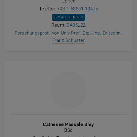
Leiter
Franz Schuster an
Telefon:
+43 1 58801 10475
E-MAIL AN FRANZ SCHUSTER SENDEN
E-MAIL SENDEN
Raum DA05L22 auf der K
Raum:
DA05L22
Forschungsprofil von Univ.Prof. Dipl.-Ing. Dr.techn.
, öffnet eine externe UR
Franz Schuster
Catherine Pascale Bley
BSc