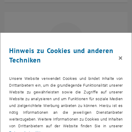
Hinweis zu Cookies und anderen
×
Techniken
Projektass.(FWF) Dipl.-Ing.
Mario Ishikawa
Unsere Website verwendet Cookies und bindet Inhalte von
BSc
Drittanbietern ein, um die grundlegende Funktionalität unserer
Projektassistent (FWF)
Website zu gewährleisten sowie die Zugriffe auf unserer
Website zu analysieren und um Funktionen für soziale Medien
E-MAIL AN MARIO ISHIKAWA SENDEN
E-MAIL SENDEN
und zielgerichtete Werbung anbieten zu können. Hierzu ist es
Raum DA05A09 auf der K
Raum:
DA05A09
nötig Informationen an die jeweiligen Dienstanbieter
weiterzugeben. Weitere Informationen zu Cookies und Inhalten
von Drittanbietern auf der Website finden Sie in unserer