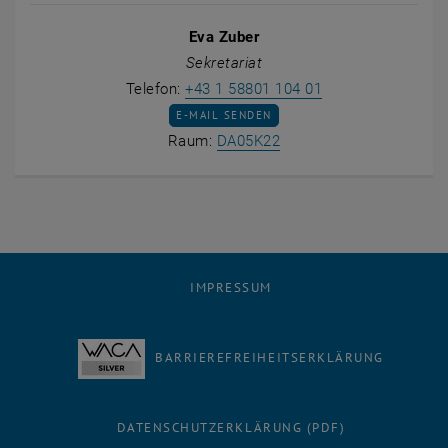
Eva Zuber
Sekretariat
Eva Zuber anrufe
Telefon:
+43 1 58801 104 01
E-MAIL AN EVA ZUBER SENDEN
E-MAIL SENDEN
Raum DA05K22 auf der K
Raum:
DA05K22
IMPRESSUM
BARRIEREFREIHEITSERKLÄRUNG
DATENSCHUTZERKLÄRUNG (PDF)