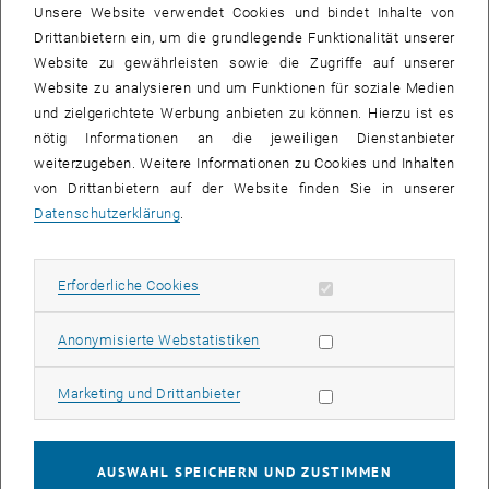
Unsere Website verwendet Cookies und bindet Inhalte von
Drittanbietern ein, um die grundlegende Funktionalität unserer
Der Blick in den interatomaren Aufbau von Materialien ermöglicht
Website zu gewährleisten sowie die Zugriffe auf unserer
beispielsweise Korrosionsanalysen, Spannungs- und
Website zu analysieren und um Funktionen für soziale Medien
Texturmessungen oder microstrukturelle Analysen von
und zielgerichtete Werbung anbieten zu können. Hierzu ist es
Schichtabfolgen in elektronischen Bauteilen. Man kann kristalline
nötig Informationen an die jeweiligen Dienstanbieter
Pulver genauso untersuchen wie dünne Schichten, Nanostrukturen
weiterzugeben. Weitere Informationen zu Cookies und Inhalten
ebenso wie größere, massive Objekte.
von Drittanbietern auf der Website finden Sie in unserer
Datenschutzerklärung
.
Metalle, Keramiken, Halb- und Supraleiter, Thermoelektrika,
Multiferroika, Pharmazeutika, Metallorganik oder organische
Halbleiter – zahlreiche Materialien können mittels verschiedener
Erforderliche Cookies zulassen
Erforderliche Cookies
Subseiten von TechForum
Subseiten von Blickpunk
Methoden hinsichtlich ihres interatomaren Aufbaus analysiert
werden.
Statistik Cookies zulassen
Anonymisierte Webstatistiken
Beispiele aus den Untersuchungen des X-Ray-Centers:
Marketing Cookies zulassen
Marketing und Drittanbieter
• Eigenspannungsanalyse von Bauteilen zur Materialprüfung unter
Einsatzbedingungen und Schadensfällen: z.B. Zahnradbelastungen
in Getrieben, Sägeblättern,…
AUSWAHL SPEICHERN UND ZUSTIMMEN