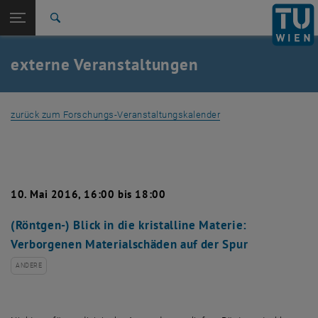
Studium
Seitennavigation öffnen
TU Login
Forschung
Suche
TechForum: Millstatt
Blickpunkt Forschung
International
Quicklinks
externe Veranstaltungen
Quicklinks-Menü umschalten
Karriere
Zur 1. Menü Ebene
Forschung
zurück zum Forschungs-Veranstaltungskalender
Zurück zur letzten Ebene:
Forschung
Zurück: Subseiten von Forschung auflisten
externe Veranstaltungen
TechForum: Millstatt
Blickpunkt Forschung
10. Mai 2016, 16:00 bis 18:00
(Röntgen-) Blick in die kristalline Materie:
Verborgenen Materialschäden auf der Spur
ANDERE