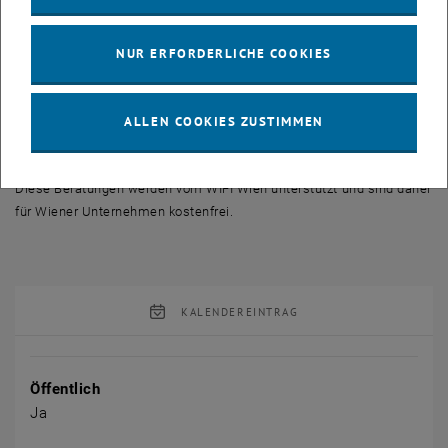
• Qualitative und quantitative Phasenanalyse zur Aufklärung von
Phasenanteilsänderungen in kristallinen Proben, die z. B. bei
Wärmebehandlungen auftreten
NUR ERFORDERLICHE COOKIES
• Reflektometrieanalyse an Dünnfilmen oder Dünnfilmpaketen zu
Schichtdicken- und Rauhigkeitsbestimmungen
• Korrosionsanalysen an Kunstgegenständen und technologische
ALLEN COOKIES ZUSTIMMEN
relevanten Proben z.B. zur Aufklärung von Schadensfällen
Diese Beratungen werden vom WIFI Wien unterstützt und sind daher
für Wiener Unternehmen kostenfrei.
KALENDEREINTRAG
Veranstaltung Details
Öffentlich
Ja