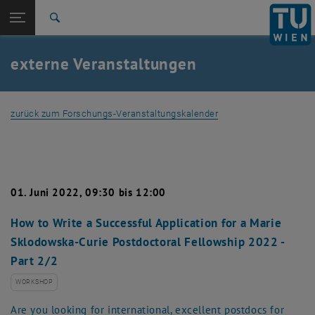
Studium
Seitennavigation öffnen
EN
TU Login
Forschung
Suche
TechForum: Millstatt
Blickpunkt Forschung
International
Quicklinks
externe Veranstaltungen
Quicklinks-Menü umschalten
Karriere
Zur 1. Menü Ebene
Forschung
zurück zum Forschungs-Veranstaltungskalender
Zurück zur letzten Ebene:
Forschung
Zurück: Subseiten von Forschung auflisten
externe Veranstaltungen
TechForum: Millstatt
Blickpunkt Forschung
01. Juni 2022, 09:30 bis 12:00
How to Write a Successful Application for a Marie
Sklodowska-Curie Postdoctoral Fellowship 2022 -
Part 2/2
WORKSHOP
Are you looking for international, excellent postdocs for