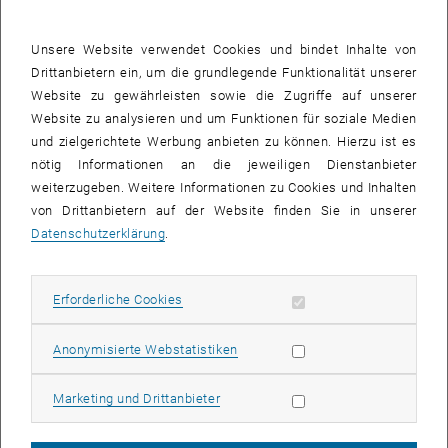
obtaining a grant. The participants will receive all the tools and
understanding needed to write a competitive MSCA-PF-2022
Unsere Website verwendet Cookies und bindet Inhalte von
proposal.
Drittanbietern ein, um die grundlegende Funktionalität unserer
The target group of the two-part training
are
Website zu gewährleisten sowie die Zugriffe auf unserer
a) international postdocs who want to apply for a MSCA
Website zu analysieren und um Funktionen für soziale Medien
Postdoctoral Fellowship with the TU Wien as host organisation
und zielgerichtete Werbung anbieten zu können. Hierzu ist es
b) Postdocs of TU Wien who want to submit a MSCA Postdoctoral
nötig Informationen an die jeweiligen Dienstanbieter
Fellowship with an outgoing phase outside Europe and a return
weiterzugeben. Weitere Informationen zu Cookies und Inhalten
phase to their research group at the TU Wien and/or
von Drittanbietern auf der Website finden Sie in unserer
Datenschutzerklärung
.
c) Experienced scientists of the TU Wien who want to host and
supervise a postdoc
The
trainer
Lotte Jaspers, from Yellow Research/NL, has extensive
Erforderliche Cookies zulassen
Erforderliche Cookies
Subseiten von TechForum
Subseiten von Blickpunk
experience with the application of an individual MSCA grant.
Statistik Cookies zulassen
Anonymisierte Webstatistiken
Participants will be provided with
video tutorials, tutorial handouts
and background analysis sheets
by the trainer following the two-
Marketing Cookies zulassen
part webinar.
Marketing und Drittanbieter