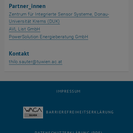
Partner_innen
Zentrum für Integrierte Sensor Systeme, Donau-
, öffnet eine externe URL in einem
Universität Krems (DUK)
, öffnet eine externe URL in einem neuen Fe
AVL List GmbH
, öffnet eine externe
PowerSolution Energieberatung GmbH
Kontakt
thilo.sauter
@
tuwien.ac.at
IMPRESSUM
BARRIEREFREIHEITSERKLÄRUNG
DATENSCHUTZERKLÄRUNG (PDF)