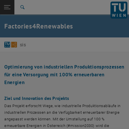
Studium
Seitennavigation öffnen
EN
TU Login
Forschung
Suche
International
Quicklinks
Factories4Renewables
Quicklinks-Menü umschalten
Karriere
Zur 1. Menü Ebene
E384-01-Forschungsbereich Software-intensive Systems
sis
Zurück zur letzten Ebene:
Projekte
Zurück: Subseiten von Projekte auflisten
Factories4Renewables
Optimierung von industriellen Produktionsprozessen
für eine Versorgung mit 100% erneuerbaren
Energien
Ziel und Innovation des Projekts
Das Projekt erforscht Wege, wie industrielle Produktionsabläufe in
industriellen Prozessen an die Verfügbarkeit erneuerbarer Energie
angepasst werden können. Mit der Umstellung auf 100 %
erneuerbare Energien in Österreich (#mission2030) wird die