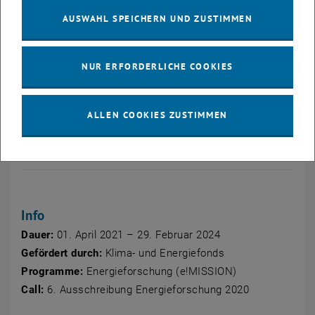
AUSWAHL SPEICHERN UND ZUSTIMMEN
NUR ERFORDERLICHE COOKIES
ALLEN COOKIES ZUSTIMMEN
Info
Dauer:
01. April 2021 – 29. Februar 2024
Gefördert durch:
Klima- und Energiefonds
Programme:
Energieforschung (e!MISSION)
Call
:
6. Ausschreibung Energieforschung 2020