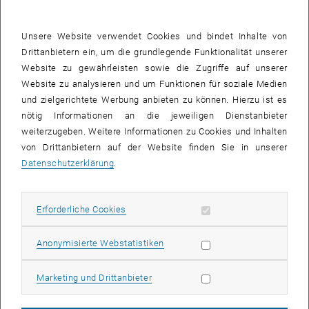
Industrielle Tests und Ausblick
Das entwickelte System wird in einem industriellen Test im
AVL
Unsere Website verwendet Cookies und bindet Inhalte von
Battery Innovation Center
getestet. Die Ergebnisse sind relevant für
Drittanbietern ein, um die grundlegende Funktionalität unserer
die Fertigungsindustrie. Weitere Anwendungsbereiche (z. B.
Website zu gewährleisten sowie die Zugriffe auf unserer
Lebensmittelproduktion, Logistik) werden ebenfalls untersucht.
Website zu analysieren und um Funktionen für soziale Medien
und zielgerichtete Werbung anbieten zu können. Hierzu ist es
Einbettung und Finanzierung
nötig Informationen an die jeweiligen Dienstanbieter
Das Projekt ist Teil des CELTIC-NEXT-Projekts IEoT (
Intelligent Edge
weiterzugeben. Weitere Informationen zu Cookies und Inhalten
of Things
). Die Finanzierung erfolgt durch den Klima- und
von Drittanbietern auf der Website finden Sie in unserer
Energiefonds im Rahmen des Programms "Energieforschung
Datenschutzerklärung
.
(e!MISSION)".
Erforderliche Cookies zulassen
Erforderliche Cookies
Statistik Cookies zulassen
Anonymisierte Webstatistiken
Marketing Cookies zulassen
Marketing und Drittanbieter