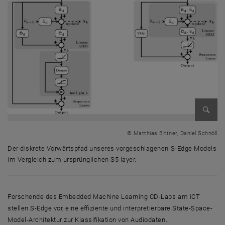
Bild v
© Matthias Bittner, Daniel Schnöll
Der diskrete Vorwärtspfad unseres vorgeschlagenen S-Edge Models
im Vergleich zum ursprünglichen S5 layer.
Der diskrete Vorwärtspfad unseres vorgeschlagenen S-Edge Models im 
Forschende des Embedded Machine Learning CD-Labs am ICT
stellen S-Edge vor, eine effiziente und interpretierbare State-Space-
Model-Architektur zur Klassifikation von Audiodaten.