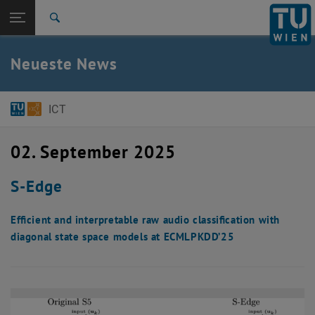
Studium
Seitennavigation öffnen
EN
TU Login
Forschung
Suche
International
Quicklinks
Neueste News
Quicklinks-Menü umschalten
Karriere
Zur 1. Menü Ebene
E384-Institut für Computertechnik
ICT
Zurück zur letzten Ebene:
E384-Institut für Computertechnik
Zurück: Subseiten von E384-Institut für Computertechnik auflisten
Aktuelles
02. September 2025
S-Edge
Efficient and interpretable raw audio classification with
diagonal state space models at ECMLPKDD’25