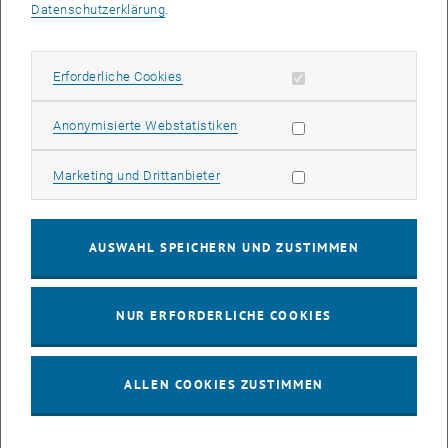
Projektassistent_innen
Datenschutzerklärung
.
Erforderliche Cookies zulassen
Erforderliche Cookies
Statistik Cookies zulassen
Anonymisierte Webstatistiken
Marketing Cookies zulassen
Marketing und Drittanbieter
AUSWAHL SPEICHERN UND ZUSTIMMEN
NUR ERFORDERLICHE COOKIES
Edgar Philip Jirousek
ALLEN COOKIES ZUSTIMMEN
Projektass. Dipl.-Ing. BSc
Telefon:
+43 1 58801 354225