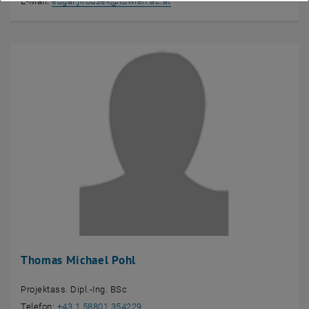
E-Mail:
edgar.jirousek
@
tuwien.ac.at
Thomas Michael Pohl
Projektass. Dipl.-Ing. BSc
Telefon:
+43 1 58801 354229