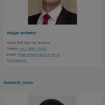
Holger Arthaber
Assoc.Prof. Dipl.-Ing. Dr.techn.
Telefon:
+43 1 58801 35420
E-Mail:
holger.arthaber
@
tuwien.ac.at
, öffnet eine externe URL in einem neuen Fenster
Publikationen
Assistent_innen