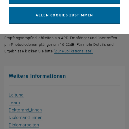
verwenden und bis auf 20dB an das durch die Poisson-Statistik
gegebene Quantenlimit herankommen, reduzierte ein
gatender
ALLEN COOKIES ZUSTIMMEN
SPAD Empfänger in SPOR den Abstand zum Quantenlimit bei
20Mb/s auf 8.1dB, bei 50Mb/s auf 9.9dB und bei 100Mb/s auf ca.
14dB. SPAD Empfänger erreichen somit um 6-12dB bessere
Empfangsempfindlichkeiten als APD-Empfänger und übertreffen
pin-Photodiodenempfänger um 16-22dB. Für mehr Details und
Ergebnisse klicken Sie bitte
"Zur Publikationsliste"
.
Weitere Informationen
Leitung
Team
Doktorand_innen
, öffnet eine externe URL in einem neuen F
Diplomand_innen
, öffnet eine externe URL in einem neuen Fe
Diplomarbeiten