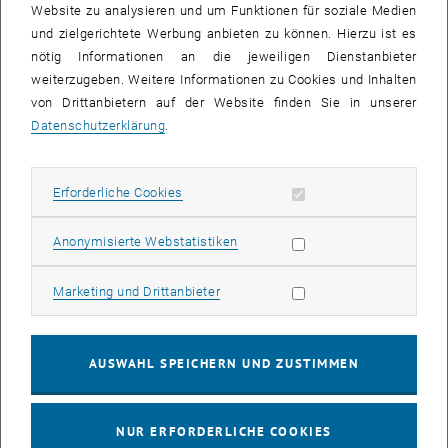
Website zu analysieren und um Funktionen für soziale Medien
und zielgerichtete Werbung anbieten zu können. Hierzu ist es
nötig Informationen an die jeweiligen Dienstanbieter
weiterzugeben. Weitere Informationen zu Cookies und Inhalten
von Drittanbietern auf der Website finden Sie in unserer
Datenschutzerklärung
.
Erforderliche Cookies zulassen
Erforderliche Cookies
Statistik Cookies zulassen
Anonymisierte Webstatistiken
4-SPAD optischer Empfänger
Marketing Cookies zulassen
Marketing und Drittanbieter
Außer dem 4-SPAD optischen Empfänger wurden im FWF Projekt
SPOR SPADs mit dicker Absorptionszone, aktive
Quencher
- und
Gater
-Schaltungen für hohe Überspannungen und deshalb erhöhte
AUSWAHL SPEICHERN UND ZUSTIMMEN
Photonennachweiswahrscheinlichkeit erfolgreich untersucht. Das
Ziel von -55dBm Empfindlichkeit von SPAD Empfängern bei 100Mb/s
wurde mit 54.6dBm fast erreicht. Verglichen mit optischen
NUR ERFORDERLICHE COOKIES
Empfängern, die Lawinenphotodioden im linearen Betriebsmodus