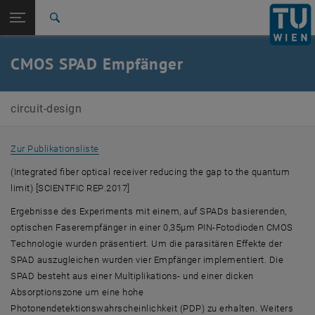
Studium
Seitennavigation öffnen
EN
TU Login
Forschung
Suche
International
Quicklinks
CMOS SPAD Empfänger
Quicklinks-Menü umschalten
Karriere
Zur 1. Menü Ebene
E354-02-Forschungsbereich Integrierte Schaltkreise
circuit-design
Zurück zur letzten Ebene:
Optoelektronische Integrierte
Zurück: Subseiten von Optoelektronische Integrierte Schaltungen aufli
Schaltungen
Zur Publikationsliste
CMOS SPAD Empfänger
(
Integrated fiber optical receiver reducing the gap to the quantum
limit
) [
SCIENTFIC REP
.2017]
Ergebnisse des Experiments mit einem, auf SPADs basierenden,
optischen Faserempfänger in einer 0,35μm PIN-Fotodioden CMOS
Technologie wurden präsentiert. Um die parasitären Effekte der
SPAD auszugleichen wurden vier Empfänger implementiert. Die
SPAD besteht aus einer Multiplikations- und einer dicken
Absorptionszone um eine hohe
Photonendetektionswahrscheinlichkeit (PDP) zu erhalten. Weiters