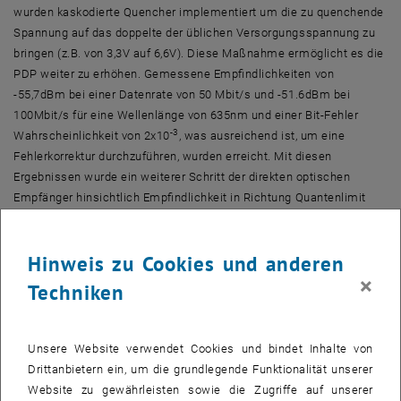
wurden kaskodierte
Quencher
implementiert um die zu
quenchende
Spannung auf das doppelte der üblichen Versorgungsspannung zu
bringen (z.B. von 3,3V auf 6,6V). Diese Maßnahme ermöglicht es die
PDP weiter zu erhöhen. Gemessene Empfindlichkeiten von
-55,7dBm bei einer Datenrate von 50 Mbit/s und -51.6dBm bei
100Mbit/s für eine Wellenlänge von 635nm und einer Bit-Fehler
-3
Wahrscheinlichkeit von 2x10
, was ausreichend ist, um eine
Fehlerkorrektur durchzuführen, wurden erreicht. Mit diesen
Ergebnissen wurde ein weiterer Schritt der direkten optischen
Empfänger hinsichtlich Empfindlichkeit in Richtung Quantenlimit
getan.
Hinweis zu Cookies und anderen
×
Techniken
Unsere Website verwendet Cookies und bindet Inhalte von
Drittanbietern ein, um die grundlegende Funktionalität unserer
Website zu gewährleisten sowie die Zugriffe auf unserer